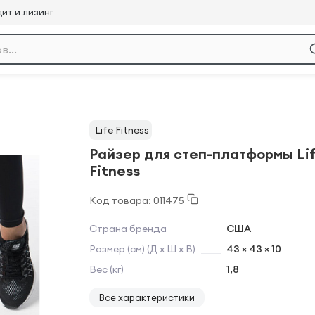
ит и лизинг
Life Fitness
Райзер для степ-платформы Li
Fitness
Код товара: 011475
Страна бренда
США
Размер (см) (Д х Ш х В)
43 × 43 × 10
Вес (кг)
1,8
Все характеристики