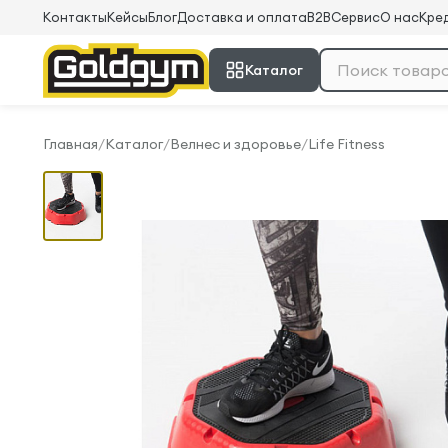
Контакты
Кейсы
Блог
Доставка и оплата
B2B
Сервис
О нас
Кред
Каталог
Главная
/
Каталог
/
Велнес и здоровье
/
Life Fitness