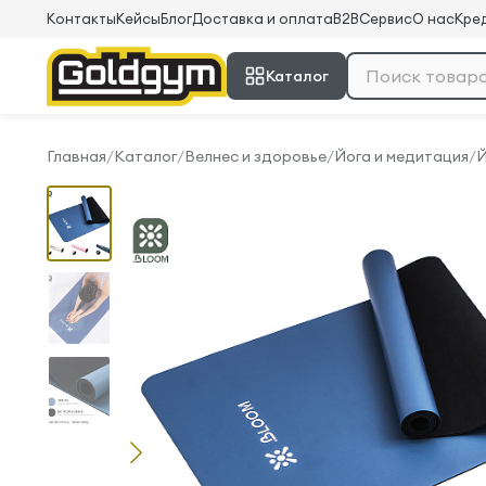
Контакты
Кейсы
Блог
Доставка и оплата
B2B
Сервис
О нас
Кред
Каталог
Главная
/
Каталог
/
Велнес и здоровье
/
Йога и медитация
/
Й