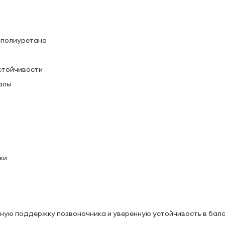
и полиуретана
стойчивости
алы
ки
ную поддержку позвоночника и уверенную устойчивость в бал