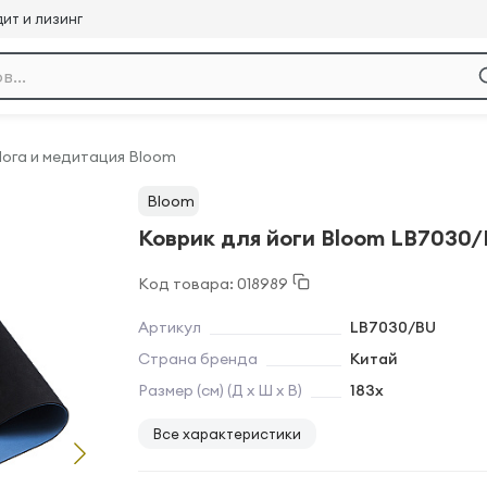
ит и лизинг
ога и медитация Bloom
Bloom
Коврик для йоги Bloom LB7030
Код товара: 018989
Артикул
LB7030/BU
Страна бренда
Китай
Размер (см) (Д х Ш х В)
183х
Все характеристики