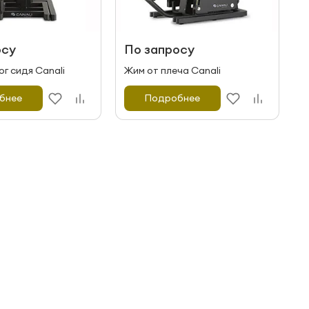
осу
По запросу
ог сидя Canali
Жим от плеча Canali
бнее
Подробнее