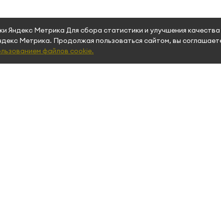
ики Яндекс Метрика Для сбора статистики и улучшения качеств
Яндекс Метрика. Продолжая пользоваться сайтом, вы соглашает
льзованием файлов cookie.
ТЕЛЯМ
О КОМПАНИИ
и оплата
Контакты
лизинг
Почему мы
Блог
Кейсы