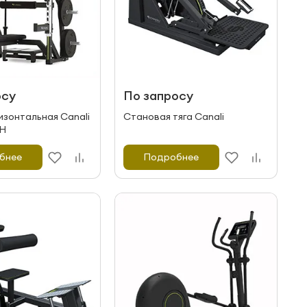
осу
По запросу
изонтальная Canali
Становая тяга Canali
CH
бнее
Подробнее