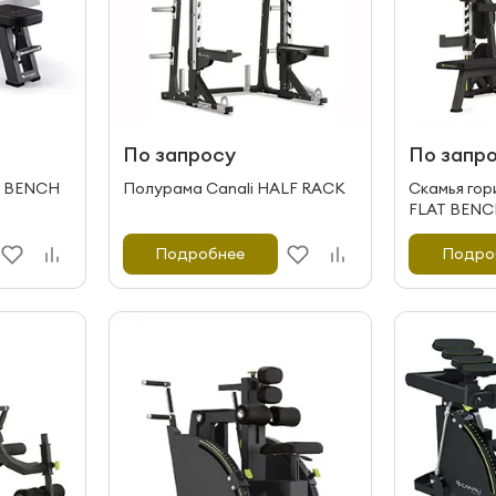
По запросу
По запр
n BENCH
Полурама Canali HALF RACK
Скамья гор
FLAT BEN
Подробнее
Подро