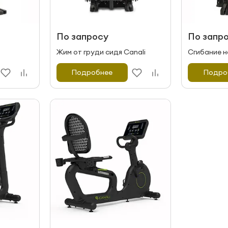
По запросу
По запр
Жим от груди сидя Canali
Сгибание н
Подробнее
Подро