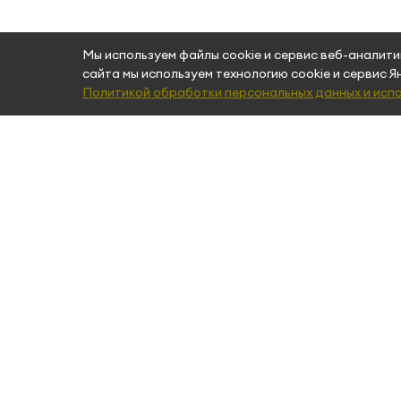
Мы используем файлы cookie и сервис веб-аналит
сайта мы используем технологию cookie и сервис 
Политикой обработки персональных данных и испо
КАТАЛОГ
ПОКУПА
Кардиотренажеры
Доставка 
Силовые тренажеры
Кредит и 
Свободные веса
Сервис
Функциональный тренинг
B2B