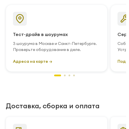
Тест-драйв в шоурумах
Серв
3 шоурума в Москве и Санкт-Петербурге.
Собст
Проверьте оборудование в деле.
Устра
Адреса на карте →
Подр
Доставка, сборка и оплата