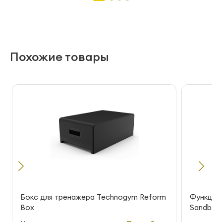
Похожие товары
Бокс для тренажера Technogym Reform
Функцио
Box
Sandbag 1