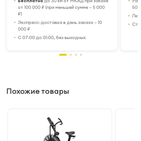
Бесплатно
до 30 км от МКАД при заказе
Рас
от 100 000 ₽ (при меньшей сумме — 5 000
50 
₽)
Люб
Экспресс-доставка в день заказа — 10
Стр
000 ₽
С 07:00 до 01:00, без выходных
Похожие товары