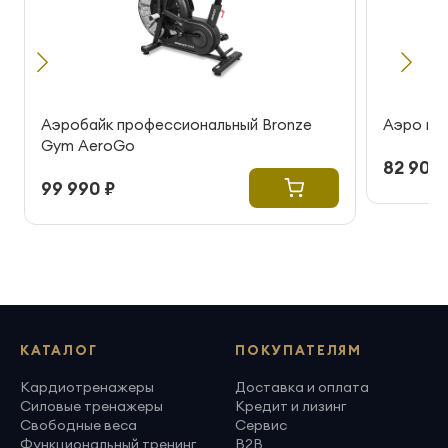
Аэробайк профессиональный Bronze
Аэро вел
Gym AeroGo
82 900 
99 990 ₽
КАТАЛОГ
ПОКУПАТЕЛЯМ
Кардиотренажеры
Доставка и оплата
Силовые тренажеры
Кредит и лизинг
Свободные веса
Сервис
Функциональный тренинг
B2B