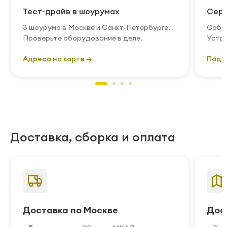
Тест-драйв в шоурумах
Серв
3 шоурума в Москве и Санкт-Петербурге.
Собст
Проверьте оборудование в деле.
Устра
Адреса на карте →
Подр
Доставка, сборка и оплата
Доставка по Москве
Дос