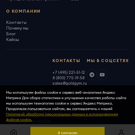
О КОМПАНИИ
Контакты
Почему мы
Блог
Кейсы
КОНТАКТЫ
МЫ В СОЦСЕТЯХ
+7 (495) 221-51-12
8 (800) 775-19-58
sales@goldgym.ru
Мы используем файлы cookie и сервис веб-аналитики Яндекс
Метрика Для сбора статистики и улучшения качества работы сайта
мы используем технологию cookie и сервис Яндекс Метрика.
Продолжая пользоваться сайтом, вы соглашаетесь с нашей
ООО «Голденджим» · ОГРН 1097746699940
Политикой обработки персональных данных и использованием
© 2026, GoldGym — оборудование для фитнеса
файлов cookie.
премиального класса
Политика конфиденциальности
Скачать реквизиты
Я согласен