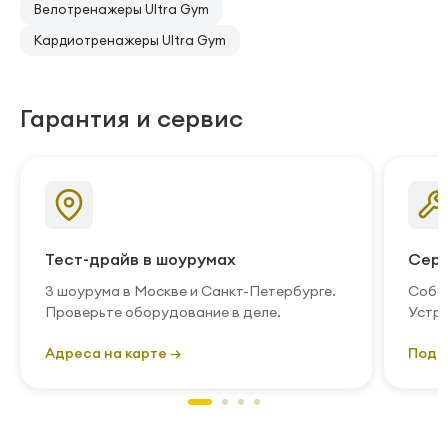
Велотренажеры Ultra Gym
Кардиотренажеры Ultra Gym
Гарантия и сервис
Тест-драйв в шоурумах
Серв
3 шоурума в Москве и Санкт-Петербурге.
Собст
Проверьте оборудование в деле.
Устра
Адреса на карте →
Подр