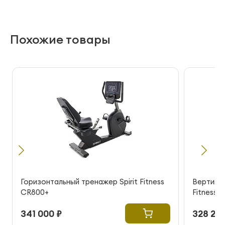
Похожие товары
Горизонтальный тренажер Spirit Fitness
Вертикал
CR800+
Fitness 
341 000 ₽
328 200