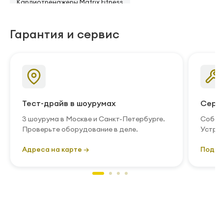
Кардиотренажеры Matrix Fitness
Гарантия и сервис
Тест-драйв в шоурумах
Серв
3 шоурума в Москве и Санкт-Петербурге.
Собст
Проверьте оборудование в деле.
Устра
Адреса на карте →
Подр