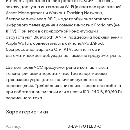
Ethernet. Тренажер готов к работе с CSAFE. По спец.
заказу доступна интеграция Wi‑Fi (в составе приложений
Asset Management и Workout Tracking Network),
беспроводной вход RFID, надстройки аналогового и
цифрового телевидения и совместимость с Pro:Idiom (не
IPTV). При этом в стандартной конфигурации
отсутствуют Bluetooth, ANT+, поддержка подключения к
Apple Watch, совместимость с iPhone/iPad/iPod,
беспроводная зарядка Qi и IPTV; вентилятор и
автоматическое пробуждение также не предусмотрены.
Для контроля ЧСС предусмотрены и контактные, и
телеметрические передатчики. Транспортировка
тренажера упрощается наличием рукоятки для
перемещения. Требования к питанию — возможна работа
при собственном питании или от сети 100–240 В, 50/60 Гц
переменного тока.
Характеристики
Артикул
U-ES-F/GTLED-C