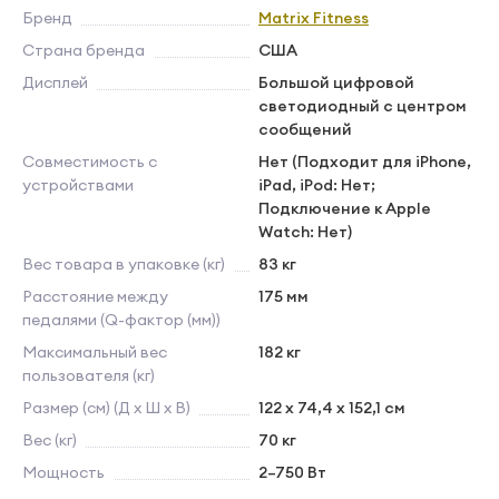
Бренд
Matrix Fitness
Страна бренда
США
Дисплей
Большой цифровой
светодиодный с центром
сообщений
Совместимость с
Нет (Подходит для iPhone,
устройствами
iPad, iPod: Нет;
Подключение к Apple
Watch: Нет)
Вес товара в упаковке (кг)
83 кг
Расстояние между
175 мм
педалями (Q-фактор (мм))
Максимальный вес
182 кг
пользователя (кг)
Размер (см) (Д х Ш х В)
122 x 74,4 x 152,1 см
Вес (кг)
70 кг
Мощность
2–750 Вт