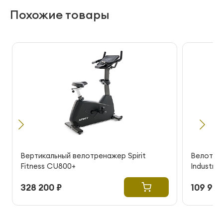
Похожие товары
Вертикальный велотренажер Spirit
Велотре
Fitness CU800+
Industria
328 200 ₽
109 990