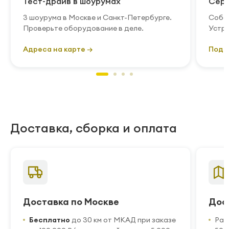
Тест-драйв в шоурумах
Серв
3 шоурума в Москве и Санкт-Петербурге.
Собст
Проверьте оборудование в деле.
Устра
Адреса на карте →
Подр
Доставка, сборка и оплата
Доставка по Москве
Дос
Бесплатно
до 30 км от МКАД при заказе
Рас