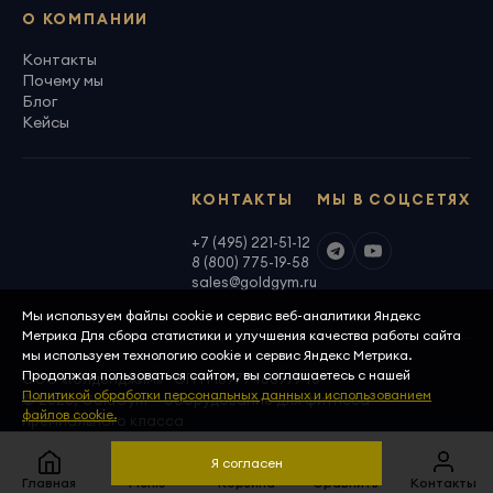
О КОМПАНИИ
Контакты
Почему мы
Блог
Кейсы
КОНТАКТЫ
МЫ В СОЦСЕТЯХ
+7 (495) 221-51-12
8 (800) 775-19-58
sales@goldgym.ru
Мы используем файлы cookie и сервис веб-аналитики Яндекс
Метрика Для сбора статистики и улучшения качества работы сайта
мы используем технологию cookie и сервис Яндекс Метрика.
Продолжая пользоваться сайтом, вы соглашаетесь с нашей
ООО «Голденджим» · ОГРН 1097746699940
Политикой обработки персональных данных и использованием
© 2026, GoldGym — оборудование для фитнеса
файлов cookie.
премиального класса
Политика конфиденциальности
Скачать реквизиты
Я согласен
Главная
Меню
Корзина
Сравнить
Контакты