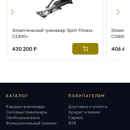
Эллиптический тренажер Spirit Fitness
Эллиптич
CE800+
CG800 E
430 200 ₽
406 60
КАТАЛОГ
ПОКУПАТЕЛЯМ
Кардиотренажеры
Доставка и оплата
Силовые тренажеры
Кредит и лизинг
Свободные веса
Сервис
Функциональный тренинг
B2B