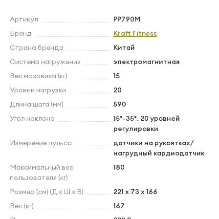
Артикул
PP790M
Бренд
Kraft Fitness
Страна бренда
Китай
Система нагружения
электромагнитная
Вес маховика (кг)
15
Уровни нагрузки
20
Длина шага (мм)
590
Угол наклона
15°-35°. 20 уровней
регулировки
Измерение пульса
датчики на рукоятках/
нагрудный кардиодатчик
Максимальный вес
180
пользователя (кг)
Размер (см) (Д х Ш х В)
221 х 73 х 166
Вес (кг)
167