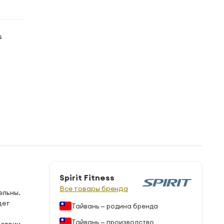
s
Spirit Fitness
Все товары бренда
ельны.
дет
Тайвань — родина бренда
Тайвань — производство