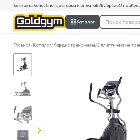
Контакты
Кейсы
Блог
Доставка и оплата
B2B
Сервис
О нас
Кред
Каталог
Главная
/
Каталог
/
Кардиотренажеры
/
Эллиптические тр