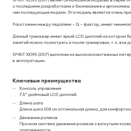
SPIRIT XE195 (2017) является начальной моделью в серии S
с последними разработками о биомеханике и эргономике.
чем последующие модели. Эта модель является очень при
Расстояние между педалями — Q — фактор, имеет минималь
Данный тренажер имеет яркий LCD дисплей на котором В
занятий можно посмотреть и после тренировки, т. к. все
SPIRIT XE195 (2017) выполнен из высококачественных мат
в эксплуатации.
Ключевые преимущества
Консоль управления
7.5” дюймовый LCD дисплей.
Длина шага
Длина шага 508 см оптимальная длина, для комфортно
Движение роликов
Прочная система движения роликов с вогнутыми коле
долговечности.