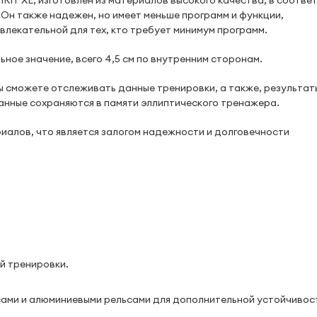
PIRIT XE, изготовлен из материалов высокого качества, в соотве
 Он также надежен, но имеет меньше программ и функции,
влекательной для тех, кто требует минимум программ.
ное значение, всего 4,5 см по внутренним сторонам.
ы сможете отслеживать данные тренировки, а также, результат
 данные сохраняются в памяти эллиптического тренажера.
ериалов, что является залогом надежности и долговечности
й тренировки.
сами и алюминиевыми рельсами для дополнительной устойчивос