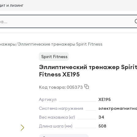
ит и лизинг
енажеры
/
Эллиптические тренажеры Spirit Fitness
Spirit Fitness
Эллиптический тренажер Spiri
Fitness XE195
Код товара: 005373
Артикул
XE195
Система нагружения
электромагнитн
Вес маховика (кг)
34
Длина шага (мм)
508