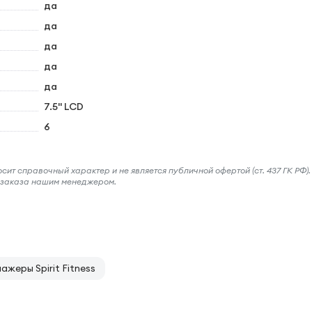
да
да
да
да
да
7.5" LCD
6
ит справочный характер и не является публичной офертой (ст. 437 ГК РФ).
и заказа нашим менеджером.
жеры Spirit Fitness