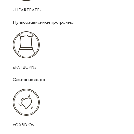
«HEARTRATE»
Пульсозависимая программа
«FATBURN»
Сжигание жира
«CARDIO»