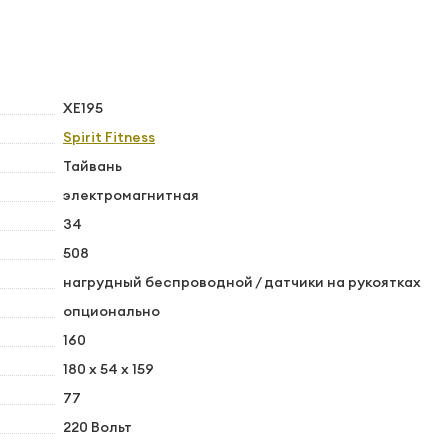
XE195
Spirit Fitness
Тайвань
электромагнитная
34
508
нагрудный беспроводной / датчики на рукоятках
опционально
160
180 х 54 х 159
77
220 Вольт