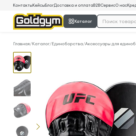
Контакты
Кейсы
Блог
Доставка и оплата
B2B
Сервис
О нас
Кред
Каталог
Главная
/
Каталог
/
Единоборства
/
Аксессуары для едино