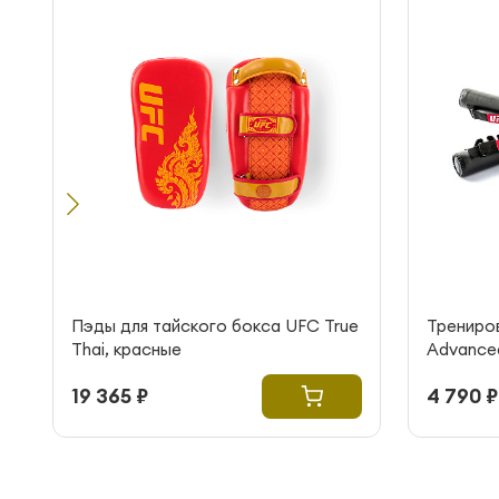
Пэды для тайского бокса UFC True
Трениро
Thai, красные
Advanced 
Red
19 365 ₽
4 790 ₽