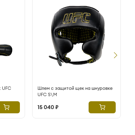
х UFC
Шлем с защитой щек на шнуровке
UFC S\M
15 040 ₽