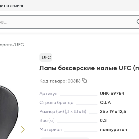
ит и лизинг
борств
/
UFC
UFC
Лапы боксерские малые UFC (п
Код товара: 008118
Артикул
UHK-69754
Страна бренда
США
Размер (см) (Д х Ш х В)
26 x 19 x 12,5
Вес (кг)
0,3
Материал
полиуретан