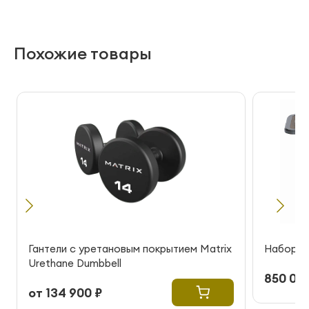
Похожие товары
Гантели с уретановым покрытием Matrix
Набор га
Urethane Dumbbell
850 000
от 134 900 ₽