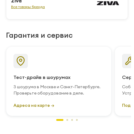
Ziva
Все товары бренда
Гарантия и сервис
Тест-драйв в шоурумах
Серв
3 шоурума в Москве и Санкт-Петербурге.
Собст
Проверьте оборудование в деле.
Устра
Адреса на карте →
Подр