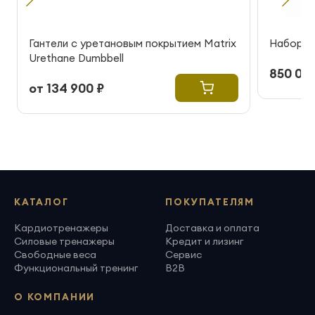
Гантели с уретановым покрытием Matrix
Набор га
Urethane Dumbbell
850 000
от 134 900 ₽
КАТАЛОГ
ПОКУПАТЕЛЯМ
Кардиотренажеры
Доставка и оплата
Силовые тренажеры
Кредит и лизинг
Свободные веса
Сервис
Функциональный тренинг
B2B
О КОМПАНИИ