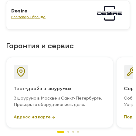
Desire
Все товары бренда
Гарантия и сервис
Тест-драйв в шоурумах
Серв
3 шоурума в Москве и Санкт-Петербурге.
Собст
Проверьте оборудование в деле.
Устра
Адреса на карте →
Подр