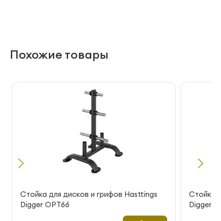
Похожие товары
Стойка для дисков и грифов Hasttings
Стойка д
Digger OPT66
Digger 