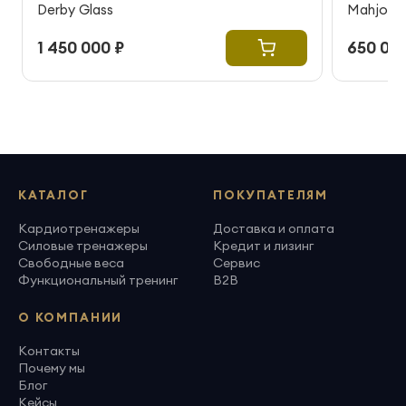
Derby Glass
Mahjong
1 450 000 ₽
650 000
КАТАЛОГ
ПОКУПАТЕЛЯМ
Кардиотренажеры
Доставка и оплата
Силовые тренажеры
Кредит и лизинг
Свободные веса
Сервис
Функциональный тренинг
B2B
О КОМПАНИИ
Контакты
Почему мы
Блог
Кейсы