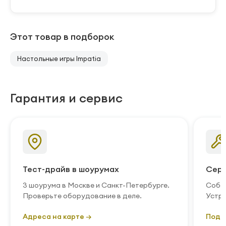
Этот товар в подборок
Настольные игры Impatia
Гарантия и сервис
Тест-драйв в шоурумах
Серв
3 шоурума в Москве и Санкт-Петербурге.
Собст
Проверьте оборудование в деле.
Устра
Адреса на карте →
Подр