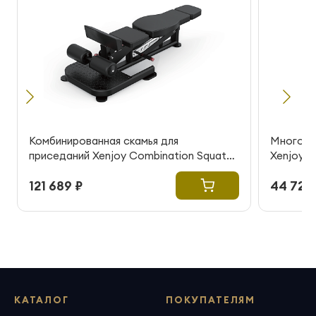
Комбинированная скамья для
Многофу
приседаний Xenjoy Combination Squat
Xenjoy Mu
Bench
121 689 ₽
44 729
КАТАЛОГ
ПОКУПАТЕЛЯМ