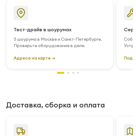
Тест-драйв в шоурумах
Серв
3 шоурума в Москве и Санкт-Петербурге.
Собст
Проверьте оборудование в деле.
Устра
Адреса на карте →
Подр
Доставка, сборка и оплата