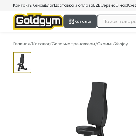
Контакты
Кейсы
Блог
Доставка и оплата
B2B
Сервис
О нас
Кред
Каталог
Главная
/
Каталог
/
Силовые тренажеры
/
Скамьи
/
Xenjoy