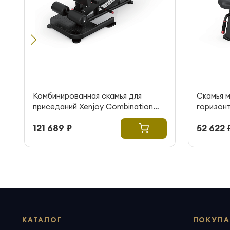
Комбинированная скамья для
Cкамья 
приседаний Xenjoy Combination
горизонт
Squat Bench
purpose 
121 689 ₽
52 622 
КАТАЛОГ
ПОКУПА