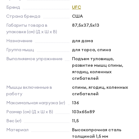
Бренд
UFC
Страна бренда
США
Габариты товара в
87,5х37,5х13
упаковке (см) (Д х Ш х В)
Назначение
для дома
Группа мышц
для торса, спина
Выполняемое упражнение
Подъем туловища,
развитие мышц спины,
ягодиц, коленных
сгибателей
Мышцы включенные в
спины, ягодиц, коленных
работу
сгибателей
Максимальная нагрузка (кг)
136
Размер (см) (Д х Ш х В)
103х65х89
Вес (кг)
11,5
Материал
Высокопрочная сталь
толщиной 1,5 мм