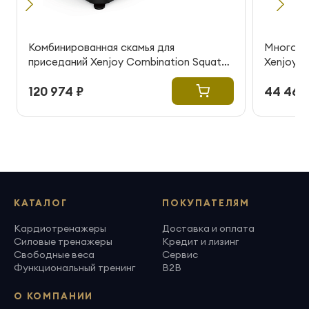
Комбинированная скамья для
Многофу
приседаний Xenjoy Combination Squat
Xenjoy Mu
Bench
120 974 ₽
44 466
КАТАЛОГ
ПОКУПАТЕЛЯМ
Кардиотренажеры
Доставка и оплата
Силовые тренажеры
Кредит и лизинг
Свободные веса
Сервис
Функциональный тренинг
B2B
О КОМПАНИИ