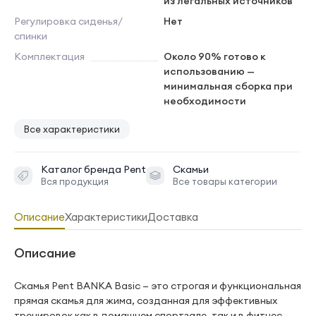
из легальных источников
Регулировка сиденья/
Нет
спинки
Комплектация
Около 90% готово к
использованию —
минимальная сборка при
необходимости
Все характеристики
Каталог бренда
Pent
Скамьи
Вся продукция
Все товары категории
Описание
Характеристики
Доставка
Описание
Скамья Pent BANKA Basic — это строгая и функциональная
прямая скамья для жима, созданная для эффективных
тренировок как в домашнем спортзале, так и в фитнес-