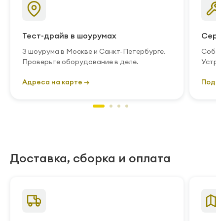
Тест-драйв в шоурумах
Серв
3 шоурума в Москве и Санкт-Петербурге.
Собст
Проверьте оборудование в деле.
Устра
Адреса на карте →
Подр
Доставка, сборка и оплата