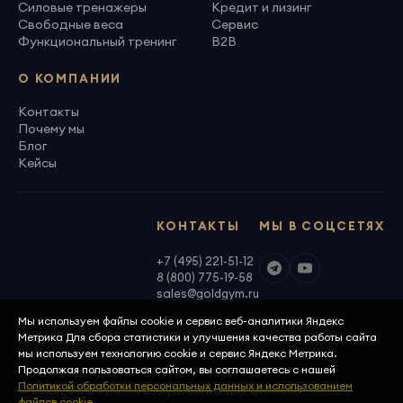
Силовые тренажеры
Кредит и лизинг
Свободные веса
Сервис
Функциональный тренинг
B2B
О КОМПАНИИ
Контакты
Почему мы
Блог
Кейсы
КОНТАКТЫ
МЫ В СОЦСЕТЯХ
+7 (495) 221-51-12
8 (800) 775-19-58
sales@goldgym.ru
Мы используем файлы cookie и сервис веб-аналитики Яндекс
Метрика Для сбора статистики и улучшения качества работы сайта
мы используем технологию cookie и сервис Яндекс Метрика.
Продолжая пользоваться сайтом, вы соглашаетесь с нашей
ООО «Голденджим» · ОГРН 1097746699940
Политикой обработки персональных данных и использованием
© 2026, GoldGym — оборудование для фитнеса
файлов cookie.