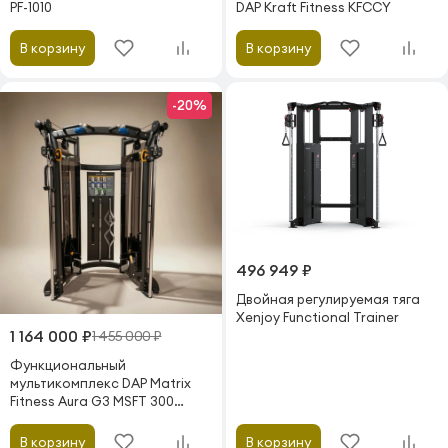
PF-1010
DAP Kraft Fitness KFCCY
В корзину
В корзину
-20%
496 949 ₽
Двойная регулируемая тяга
Xenjoy Functional Trainer
1 164 000 ₽
1 455 000 ₽
Функциональный
мультикомплекс DAP Matrix
Fitness Aura G3 MSFT 300
(витринный образец)
В корзину
В корзину