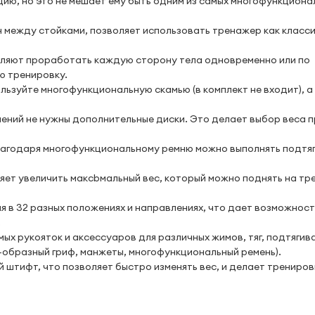
цию, но это не мешает ему быть одним из самых многофункциона
н между стойками, позволяет использовать тренажер как класс
воляют проработать каждую сторону тела одновременно или по
ю тренировку.
ьзуйте многофункциональную скамью (в комплект не входит), а
ений не нужны дополнительные диски. Это делает выбор веса 
Благодаря многофункциональному ремню можно выполнять подтяг
яет увеличить максbмальный вес, который можно поднять на т
 в 32 разных положениях и направлениях, что дает возможност
.
х рукояток и аксессуаров для различных жимов, тяг, подтягив
Z-образный гриф, манжеты, многофункциональный ремень).
 штифт, что позволяет быстро изменять вес, и делает трениров