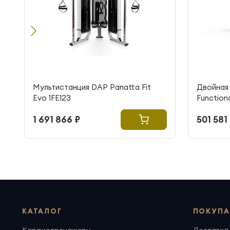
Мультистанция DAP Panatta Fit
Двойная 
Evo 1FE123
Functiona
1 691 866 ₽
501 581
КАТАЛОГ
ПОКУПА