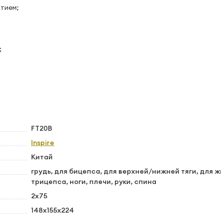
тием;
;
FT20B
Inspire
Китай
грудь, для бицепса, для верхней/нижней тяги, для ж
трицепса, ноги, плечи, руки, спина
2х75
148х155х224