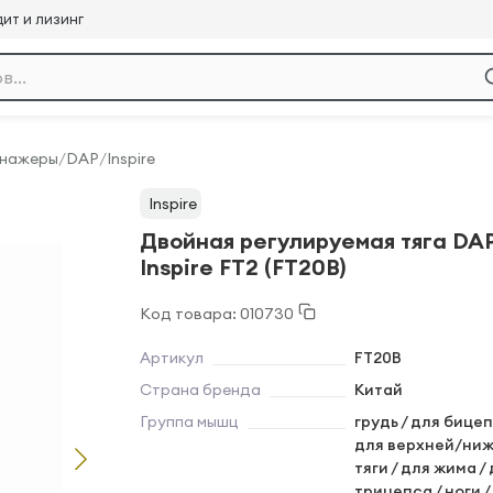
ит и лизинг
енажеры
/
DAP
/
Inspire
Inspire
Двойная регулируемая тяга DA
Inspire FT2 (FT20B)
Код товара: 010730
Артикул
FT20B
Страна бренда
Китай
Группа мышц
грудь / для бицеп
для верхней/ни
тяги / для жима /
трицепса / ноги /