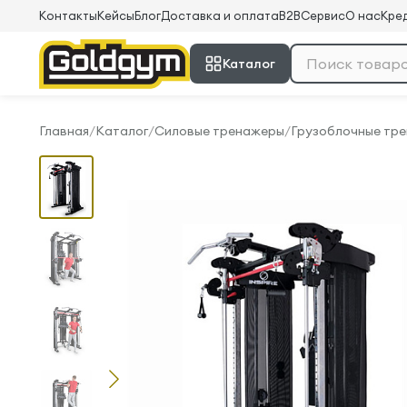
Контакты
Кейсы
Блог
Доставка и оплата
B2B
Сервис
О нас
Кред
Каталог
Главная
/
Каталог
/
Силовые тренажеры
/
Грузоблочные тр