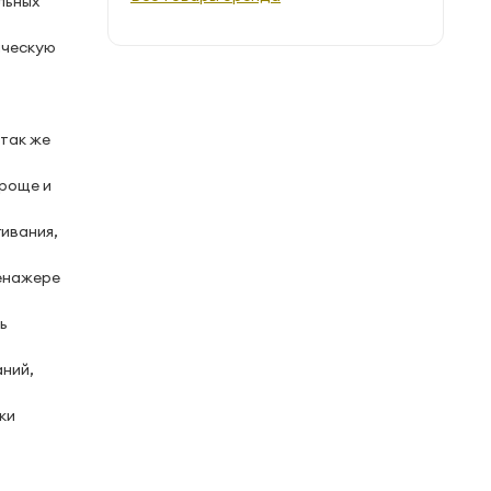
льных
ическую
 так же
проще и
ивания,
ренажере
ь
аний,
ки