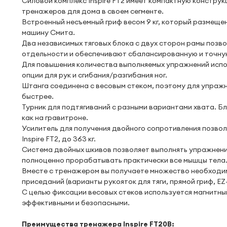
Силовой комплекс Inspire FT2 имеет компактную конструк
тренажеров для дома в своем сегменте.
Встроенный несъемный гриф весом 9 кг, который размеще
машину Смита.
Два независимых тяговых блока с двух сторон рамы поз
отдельности и обеспечивают сбалансированную и точну
Для повышения количества выполняемых упражнений испол
опции для рук и сгибания/разгибания ног.
Штанга соединена с весовым стеком, поэтому для упражн
быстрее.
Турник для подтягиваний с разными вариантами хвата. 
как на гравитроне.
Усилитель для получения двойного сопротивления позвол
Inspire FT2, до 363 кг.
Система двойных шкивов позволяет выполнять упражнения
полноценно прорабатывать практически все мышцы тела
Вместе с тренажером вы получаете множество необходимы
приседаний (варианты рукояток для тяги, прямой гриф, E
С целью фиксации весовых стеков используется магнитный
эффективными и безопасными.
Преимущества тренажера Inspire FT20В: