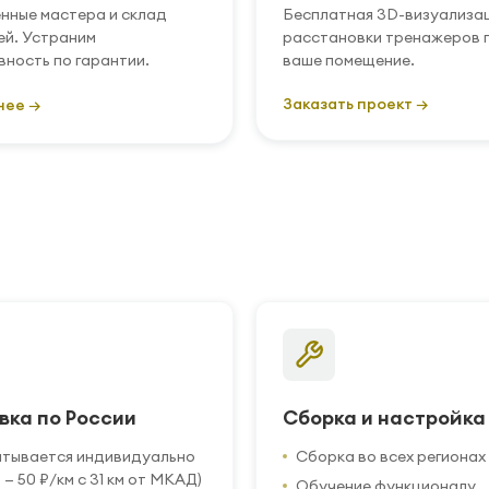
нные мастера и склад
Бесплатная 3D-визуализа
ей. Устраним
расстановки тренажеров 
вность по гарантии.
ваше помещение.
Заказать проект →
нее →
вка по России
Сборка и настройка
итывается индивидуально
Сборка во всех регионах
 — 50 ₽/км с 31 км от МКАД)
Обучение функционалу