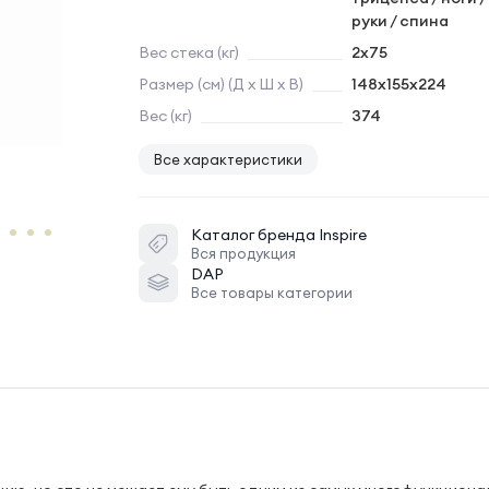
руки / спина
Вес стека (кг)
2х75
Размер (см) (Д х Ш х В)
148х155х224
Вес (кг)
374
Все характеристики
Каталог бренда
Inspire
Вся продукция
DAP
Все товары категории