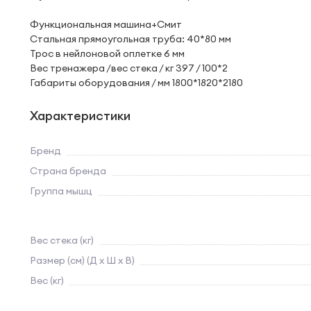
Функциональная машина+Смит
Стальная прямоугольная труба: 40*80 мм
Трос в нейлоновой оплетке 6 мм
Вес тренажера /вес стека / кг 397 / 100*2
Габариты оборудования / мм 1800*1820*2180
Характеристики
Бренд
Страна бренда
Группа мышц
Вес стека (кг)
Размер (см) (Д х Ш х В)
Вес (кг)