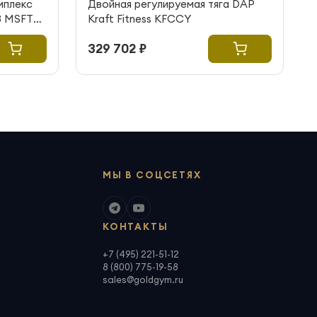
мплекс
Двойная регулируемая тяга DAP
G3 MSFT
Kraft Fitness KFCCY
329 702 ₽
МЫ В СОЦСЕТЯХ
КОНТАКТЫ
+7 (495) 221-51-12
8 (800) 775-19-58
sales@goldgym.ru