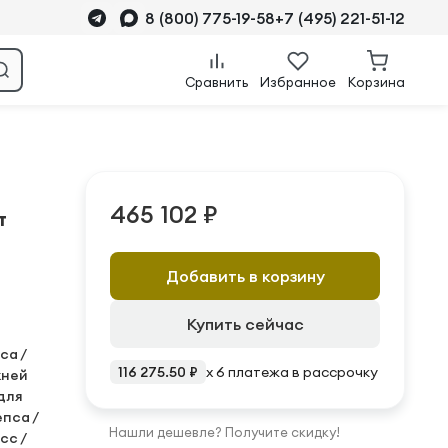
8 (800) 775-19-58
+7 (495) 221-51-12
Сравнить
Избранное
Корзина
465 102 ₽
т
Добавить в корзину
Купить сейчас
са /
116 275.50 ₽
x 6 платежа в рассрочку
жней
 для
епса /
Нашли дешевле? Получите скидку!
сс /