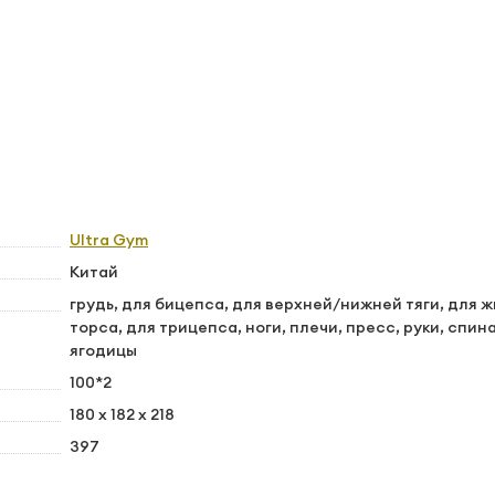
Ultra Gym
Китай
грудь, для бицепса, для верхней/нижней тяги, для ж
торса, для трицепса, ноги, плечи, пресс, руки, спина
ягодицы
100*2
180 х 182 х 218
397