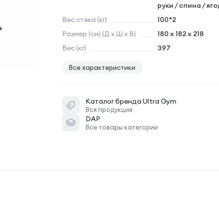
руки / спина / яг
Вес стека (кг)
100*2
Размер (см) (Д х Ш х В)
180 х 182 х 218
Вес (кг)
397
Все характеристики
Каталог бренда
Ultra Gym
Вся продукция
DAP
Все товары категории