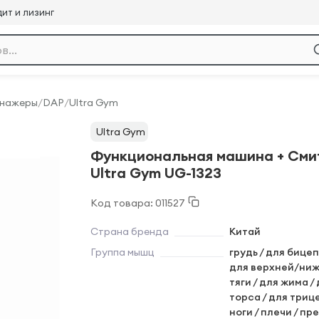
ит и лизинг
енажеры
/
DAP
/
Ultra Gym
Ultra Gym
Функциональная машина + Сми
Ultra Gym UG-1323
Код товара: 011527
Страна бренда
Китай
Группа мышц
грудь / для бицеп
для верхней/ни
тяги / для жима /
торса / для триц
ноги / плечи / пре