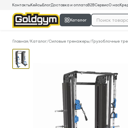
Контакты
Кейсы
Блог
Доставка и оплата
B2B
Сервис
О нас
Кред
Каталог
Главная
/
Каталог
/
Силовые тренажеры
/
Грузоблочные тр