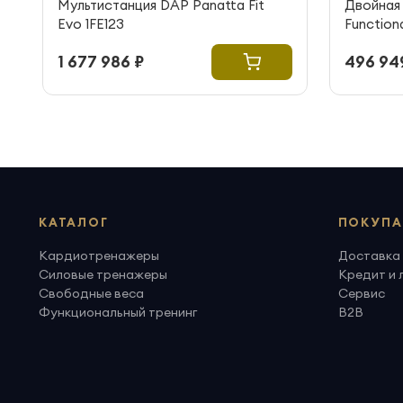
Мультистанция DAP Panatta Fit
Двойная 
Evo 1FE123
Functiona
1 677 986 ₽
496 94
КАТАЛОГ
ПОКУПА
Кардиотренажеры
Доставка 
Силовые тренажеры
Кредит и 
Свободные веса
Сервис
Функциональный тренинг
B2B