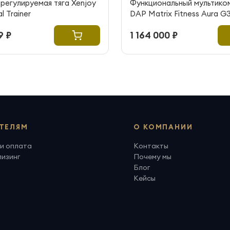
регулируемая тяга Xenjoy
Функциональный мультико
l Trainer
DAP Matrix Fitness Aura 
300 (витринный образец)
9 ₽
1 164 000 ₽
ТЕЛЯМ
О КОМПАНИИ
и оплата
Контакты
лизинг
Почему мы
Блог
Кейсы