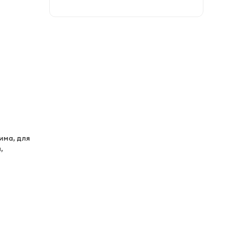
има, для
,