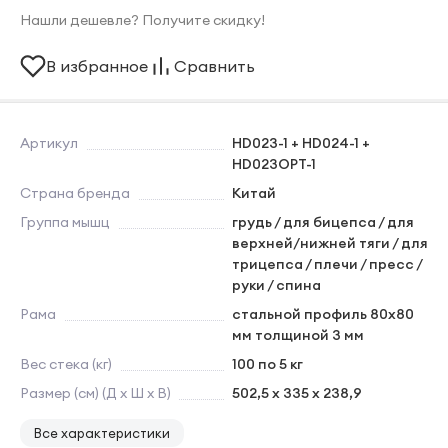
Нашли дешевле? Получите скидку!
В избранное
Сравнить
Артикул
HD023-1 + HD024-1 +
HD023OPT-1
Страна бренда
Китай
Группа мышц
грудь / для бицепса / для
верхней/нижней тяги / для
трицепса / плечи / пресс /
руки / спина
Рама
стальной профиль 80х80
мм толщиной 3 мм
Вес стека (кг)
100 по 5 кг
Размер (см) (Д х Ш х В)
502,5 х 335 х 238,9
Все характеристики