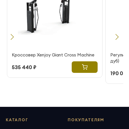
Кроссовер Xenjoy Giant Cross Machine
Регулиру
дуб)
535 440 ₽
190 000
КАТАЛОГ
ПОКУПАТЕЛЯМ