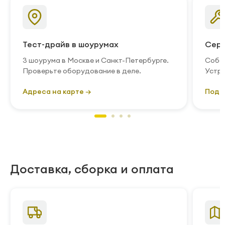
Тест-драйв в шоурумах
Серв
3 шоурума в Москве и Санкт-Петербурге.
Собст
Проверьте оборудование в деле.
Устра
Адреса на карте →
Подр
Доставка, сборка и оплата