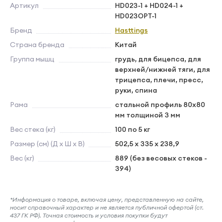
Артикул
HD023-1 + HD024-1 +
HD023OPT-1
Бренд
Hasttings
Страна бренда
Китай
Группа мышц
грудь, для бицепса, для
верхней/нижней тяги, для
трицепса, плечи, пресс,
руки, спина
Рама
стальной профиль 80х80
мм толщиной 3 мм
Вес стека (кг)
100 по 5 кг
Размер (см) (Д х Ш х В)
502,5 х 335 х 238,9
Вес (кг)
889 (без весовых стеков -
394)
*Информация о товаре, включая цену, представленную на сайте,
носит справочный характер и не является публичной офертой (ст.
437 ГК РФ). Точная стоимость и условия покупки будут