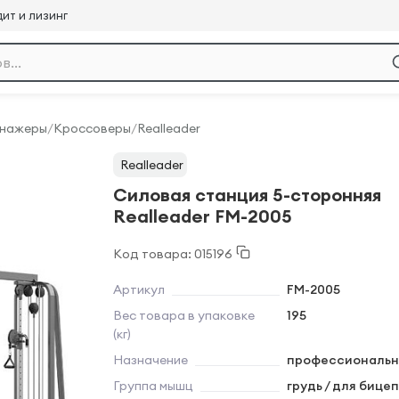
ит и лизинг
енажеры
/
Кроссоверы
/
Realleader
Realleader
Силовая станция 5-сторонняя
Realleader FM-2005
Код товара: 015196
Артикул
FM-2005
Вес товара в упаковке
195
(кг)
Назначение
профессиональн
Группа мышц
грудь / для бицеп