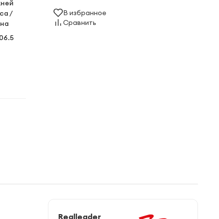
жней
В избранное
са /
Сравнить
ина
106.5
Realleader