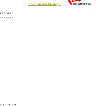
Все товары бренда
етворяет
простота
олучается