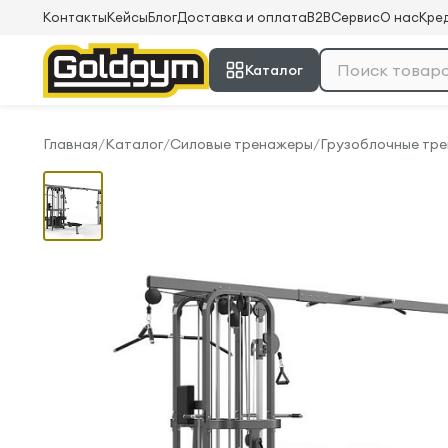
Контакты
Кейсы
Блог
Доставка и оплата
B2B
Сервис
О нас
Кред
Каталог
Главная
/
Каталог
/
Силовые тренажеры
/
Грузоблочные тр