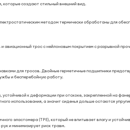
и, которые создают стильный внешний вид.
электростатическим методом термически обработаны для обес
 и авиационный трос с нейлоновым покрытием с разрывной про
канавками для тросов. Двойные герметичные подшипники предо
службы и бесперебойную работу.
, устойчивой к деформации при отскоке, закрепленной на фан
тного использования, а значит сиденья дольше остаются упруги
ного эластомера (TPE), который не впитывает влагу и устойчив 
рук и минимизирует риск травм.