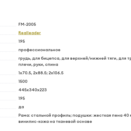
FM-2005
Realleader
195
профессиональное
грудь, для бицепса, для верхней/нижней тяги, для 
плечи, руки, спина
1x70.5, 2x88.5; 2x106.5
1500
445х340х223
195
да
Рама: стальной профиль; подушки: жесткая пена 40 
винилис-кожа на тканевой основе