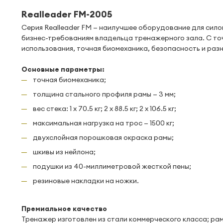
Realleader FM-2005
Серия Realleader FM — наилучшее оборудование для сило
бизнес-требованиям владельца тренажерного зала. С то
использования, точная биомеханика, безопасность и раз
Основные параметры:
точная биомеханика;
толщина стального профиля рамы — 3 мм;
вес стека: 1 x 70.5 кг; 2 x 88.5 кг; 2 x 106.5 кг;
максимальная нагрузка на трос — 1500 кг;
двухслойная порошковая окраска рамы;
шкивы из нейлона;
подушки из 40-миллиметровой жесткой пены;
резиновые накладки на ножки.
Премиальное качество
Тренажер изготовлен из стали коммерческого класса; рам