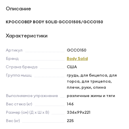
Описание
КРОССОВЕР BODY SOLID GCCO150S/GCCO150
Характеристики
Артикул
GCCO150
Бренд
Body Solid
Страна бренда
США
Группа мышц
грудь, для бицепса, для
торса, для трицепса,
плечи, руки, спина
Выполняемое упражнение
различные жимы и тяги
Вес стека (кг)
146
Размер (см) (Д х Ш х В)
336х99x221
Вес (кг)
225