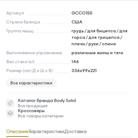
Артикул
GCCO150
Страна бренда
США
Группа мышц
грудь / для бицепса / для
торса / для трицепса /
плечи / руки / спина
Выполняемое упражнение
различные жимы и тяги
Вес стека (кг)
146
Размер (см) (Д х Ш х В)
336х99x221
Все характеристики
Каталог бренда
Body Solid
Вся продукция
Кроссоверы
Все товары категории
Описание
Характеристики
Доставка