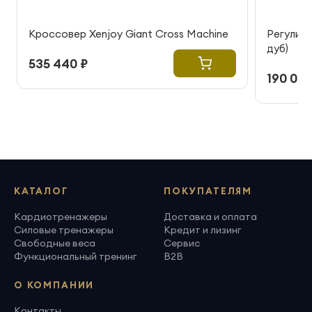
Кроссовер Xenjoy Giant Cross Machine
Регулиру
дуб)
535 440 ₽
190 000
КАТАЛОГ
ПОКУПАТЕЛЯМ
Кардиотренажеры
Доставка и оплата
Силовые тренажеры
Кредит и лизинг
Свободные веса
Сервис
Функциональный тренинг
B2B
О КОМПАНИИ
Контакты