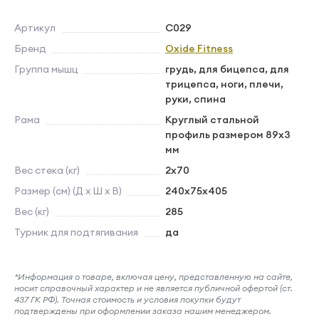
Артикул
С029
Бренд
Oxide Fitness
Группа мышц
грудь, для бицепса, для
трицепса, ноги, плечи,
руки, спина
Рама
Круглый стальной
профиль размером 89х3
мм
Вес стека (кг)
2х70
Размер (см) (Д х Ш х В)
240x75x405
Вес (кг)
285
Турник для подтягивания
да
*Информация о товаре, включая цену, представленную на сайте,
носит справочный характер и не является публичной офертой (ст.
437 ГК РФ). Точная стоимость и условия покупки будут
подтверждены при оформлении заказа нашим менеджером.