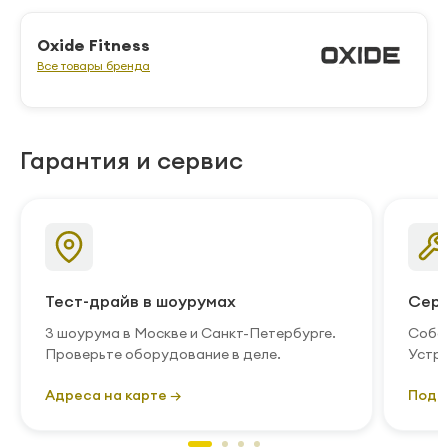
Oxide Fitness
Все товары бренда
Гарантия и сервис
Тест-драйв в шоурумах
Серв
3 шоурума в Москве и Санкт-Петербурге.
Собст
Проверьте оборудование в деле.
Устра
Адреса на карте →
Подр