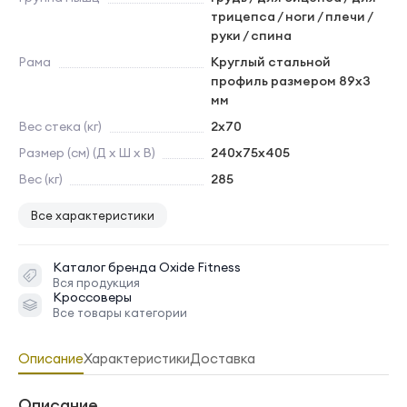
трицепса / ноги / плечи /
руки / спина
Рама
Круглый стальной
профиль размером 89х3
мм
Вес стека (кг)
2х70
Размер (см) (Д х Ш х В)
240x75x405
Вес (кг)
285
Все характеристики
Каталог бренда
Oxide Fitness
Вся продукция
Кроссоверы
Все товары категории
Описание
Характеристики
Доставка
Описание