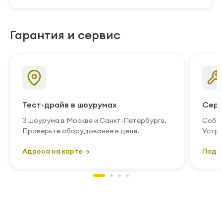
Гарантия и сервис
Тест-драйв в шоурумах
Серв
3 шоурума в Москве и Санкт-Петербурге.
Собст
Проверьте оборудование в деле.
Устра
Адреса на карте →
Подр