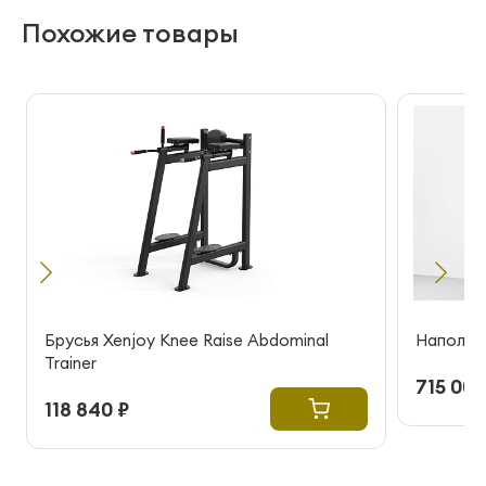
Похожие товары
Брусья Xenjoy Knee Raise Abdominal
Напольны
Trainer
715 000
118 840 ₽