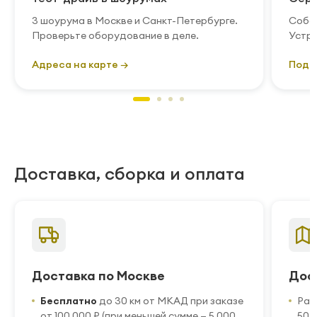
3 шоурума в Москве и Санкт-Петербурге.
Собст
Проверьте оборудование в деле.
Устра
Адреса на карте →
Подр
Доставка, сборка и оплата
Доставка по Москве
Дос
Бесплатно
до 30 км от МКАД при заказе
Рас
от 100 000 ₽ (при меньшей сумме — 5 000
50 