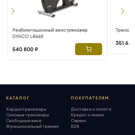
Реабилитационный велотренажер
Тренаже
DYACO LR660
351 682
540 800 ₽
КАТАЛОГ
ПОКУПАТЕЛЯМ
Кардиотренажеры
Доставка и оплата
Силовые тренажеры
Кредит и лизинг
Свободные веса
Сервис
Функциональный тренинг
B2B