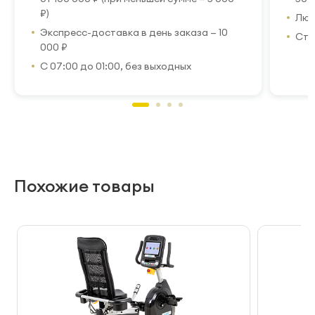
₽)
Люб
Экспресс-доставка в день заказа — 10
Стр
000 ₽
С 07:00 до 01:00, без выходных
Похожие товары