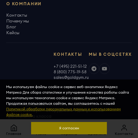
О КОМПАНИИ
Контакты
Почему мы
Блог
Кейсы
КОНТАКТЫ
МЫ В СОЦСЕТЯХ
+7 (495) 221-51-12
8 (800) 775-19-58
sales@goldgym.ru
Мы используем файлы cookie и сервис веб-аналитики Яндекс
Метрика Для сбора статистики и улучшения качества работы сайта
мы используем технологию cookie и сервис Яндекс Метрика.
Продолжая пользоваться сайтом, вы соглашаетесь с нашей
ООО «Голденджим» · ОГРН 1097746699940
Политикой обработки персональных данных и использованием
© 2026, GoldGym — оборудование для фитнеса
файлов cookie.
премиального класса
Политика конфиденциальности
Скачать реквизиты
Я согласен
Главная
Меню
Корзина
Сравнить
Контакты