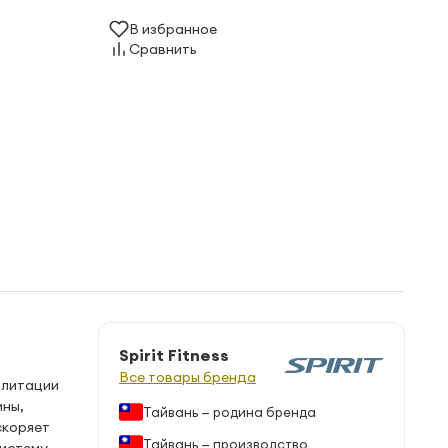
В избранное
Сравнить
Spirit Fitness
Все товары бренда
илитации
ины,
Тайвань — родина бренда
скоряет
Тайвань — производство