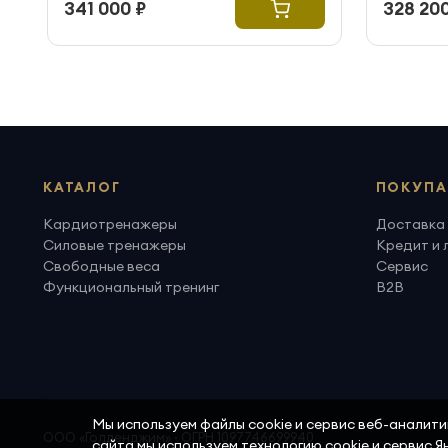
341 000 ₽
328 200
КАТАЛОГ
ПОКУПА
Кардиотренажеры
Доставка 
Силовые тренажеры
Кредит и 
Свободные веса
Сервис
Функциональный тренинг
B2B
Мы используем файлы cookie и сервис веб-аналит
ООО «Голденджим» · ОГРН 1097746699940
сайта мы используем технологию cookie и сервис 