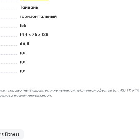
Тайвань
горизонтальный
155
144 x 75 x 128
66,8
да
да
да
ит справочный характер и не является публичной офертой (ст. 437 ГК РФ).
и заказа нашим менеджером.
t Fitness