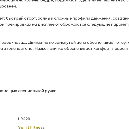
перации на колене, бедре, лодыжке. Модель имеет магнитную 
уровней.
: быстрый старт, холмы и сложные профили движения, создан
При тренировках на дисплее отображаются следующие параметр
вперед/назад. Движение по замкнутой цепи обеспечивает отсут
ра и голеностопа. Низкая спинка обеспечивает комфорт пациент
помощью специальной ручки.
LR220
Spirit Fitness