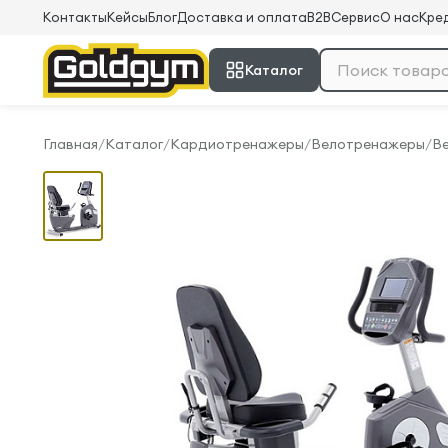
Контакты
Кейсы
Блог
Доставка и оплата
B2B
Сервис
О нас
Кред
Каталог
Главная
/
Каталог
/
Кардиотренажеры
/
Велотренажеры
/
Ве