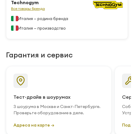
Technogym
Все товары бренда
Италия — родина бренда
Италия — производство
Гарантия и сервис
Тест-драйв в шоурумах
Серв
3 шоурума в Москве и Санкт-Петербурге.
Собст
Проверьте оборудование в деле.
Устра
Адреса на карте →
Подр