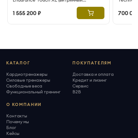
образец)
отличном
1 555 200 ₽
700 00
КАТАЛОГ
ПОКУПАТЕЛЯМ
Кардиотренажеры
Доставка и оплата
Силовые тренажеры
Кредит и лизинг
Свободные веса
Сервис
Функциональный тренинг
B2B
О КОМПАНИИ
Контакты
Почему мы
Блог
Кейсы