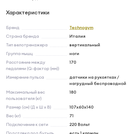
Характеристики
Бренд
Technogym
Страна бренда
Италия
Тип велотренажера
вертикальный
Группа мышц
ноги
Расстояние между
170
педалями (Q-фактор (мм))
Измерение пульса
датчики на рукоятках /
нагрудный беспроводной
Максимальный вес
180
пользователя (кг)
Размер (см) (Д х Ш х В)
107x60x140
Вес (кг)
71
Подключение к сети
220 Вольт
Подставка под бутыль
есть 1 карман