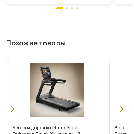
Похожие товары
Беговая дорожка Matrix Fitness
Велотре
Endurance Touch XL (витринный
Technogy