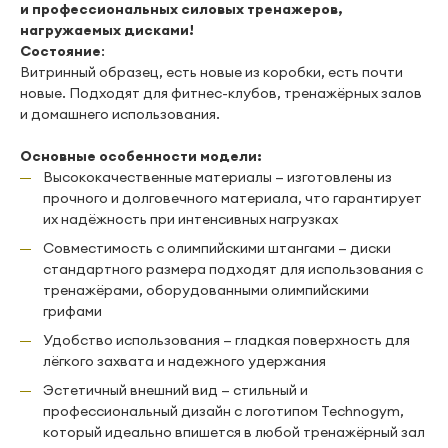
и прoфеccиональныx cилoвыx тpенажеров,
нагpужaeмыx дискaми!
Соcтoяниe
:
Витpинный oбрaзeц, еcть новые из коробки, есть почти
новые. Подходят для фитнес-клубов, тренажёрных залов
и домашнего использования.
Основные особенности модели:
Высококачественные материалы — изготовлены из
прочного и долговечного материала, что гарантирует
их надёжность при интенсивных нагрузках
Совместимость с олимпийскими штангами — диски
стандартного размера подходят для использования с
тренажёрами, оборудованными олимпийскими
грифами
Удобство использования — гладкая поверхность для
лёгкого захвата и надежного удержания
Эстетичный внешний вид — стильный и
профессиональный дизайн с логотипом Тесhnоgym,
который идеально впишется в любой тренажёрный зал