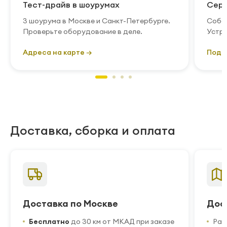
Тест-драйв в шоурумах
Серв
3 шоурума в Москве и Санкт-Петербурге.
Собст
Проверьте оборудование в деле.
Устра
Адреса на карте →
Подр
Доставка, сборка и оплата
Доставка по Москве
Дос
Бесплатно
до 30 км от МКАД при заказе
Рас