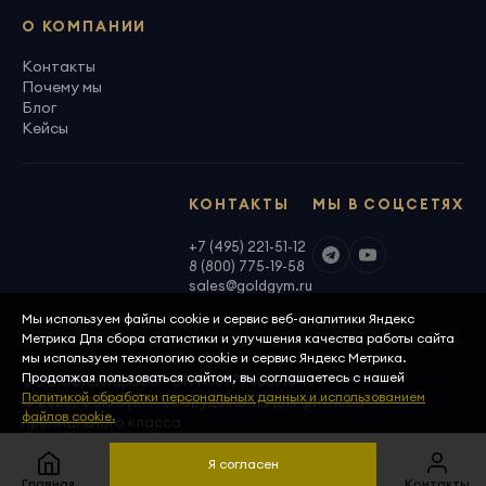
О КОМПАНИИ
Контакты
Почему мы
Блог
Кейсы
КОНТАКТЫ
МЫ В СОЦСЕТЯХ
+7 (495) 221-51-12
8 (800) 775-19-58
sales@goldgym.ru
Мы используем файлы cookie и сервис веб-аналитики Яндекс
Метрика Для сбора статистики и улучшения качества работы сайта
мы используем технологию cookie и сервис Яндекс Метрика.
Продолжая пользоваться сайтом, вы соглашаетесь с нашей
ООО «Голденджим» · ОГРН 1097746699940
Политикой обработки персональных данных и использованием
© 2026, GoldGym — оборудование для фитнеса
файлов cookie.
премиального класса
Политика конфиденциальности
Скачать реквизиты
Я согласен
Главная
Меню
Корзина
Сравнить
Контакты