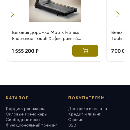
Беговая дорожка Matrix Fitness
Велотре
Endurance Touch XL (витринный
Technogy
образец)
отличном
1 555 200 ₽
700 00
КАТАЛОГ
ПОКУПАТЕЛЯМ
Кардиотренажеры
Доставка и оплата
Силовые тренажеры
Кредит и лизинг
Свободные веса
Сервис
Функциональный тренинг
B2B