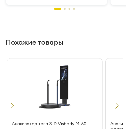
Похожие товары
Анализатор тела 3-D Visbody M-60
Анализат