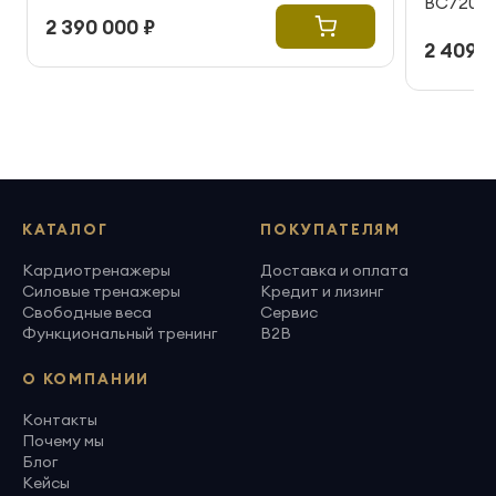
BC720
2 390 000 ₽
2 409 0
КАТАЛОГ
ПОКУПАТЕЛЯМ
Кардиотренажеры
Доставка и оплата
Силовые тренажеры
Кредит и лизинг
Свободные веса
Сервис
Функциональный тренинг
B2B
О КОМПАНИИ
Контакты
Почему мы
Блог
Кейсы