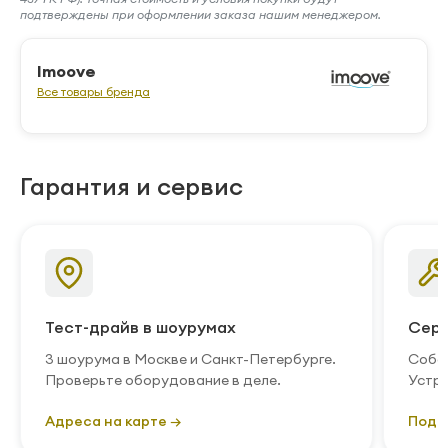
подтверждены при оформлении заказа нашим менеджером.
Imoove
Все товары бренда
Гарантия и сервис
Тест-драйв в шоурумах
Серв
3 шоурума в Москве и Санкт-Петербурге.
Собст
Проверьте оборудование в деле.
Устра
Адреса на карте →
Подр