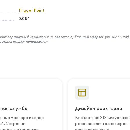
Trigger Point
0.054
ит справочный характер и не является публичной офертой (ст. 437 ГК РФ).
и заказа нашим менеджером.
ная служба
Дизайн-проект зала
нные мастера и склад
Бесплатная 3D-визуализа
ей. Устраним
расстановки тренажеров 
вность по гарантии.
ваше помещение.