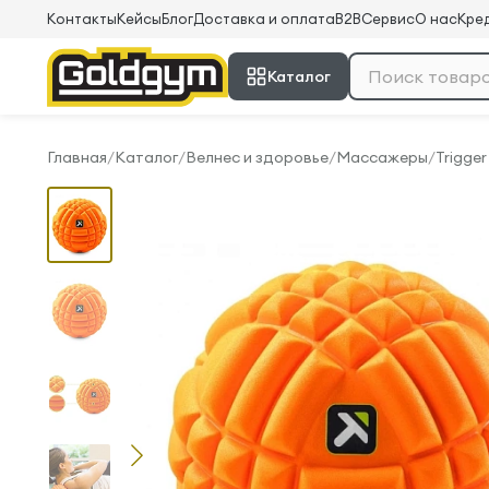
Контакты
Кейсы
Блог
Доставка и оплата
B2B
Сервис
О нас
Кред
Каталог
Главная
/
Каталог
/
Велнес и здоровье
/
Массажеры
/
Trigger