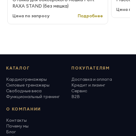
RAXA STAND (без мешка)
Цена по 
Цена по запросу
Подробнее
КАТАЛОГ
ПОКУПАТЕЛЯМ
Кардиотренажеры
Доставка и оплата
Силовые тренажеры
Кредит и лизинг
Свободные веса
Сервис
Функциональный тренинг
B2B
О КОМПАНИИ
Контакты
Почему мы
Блог