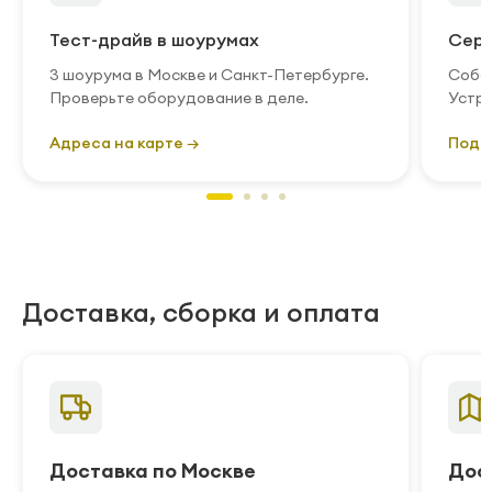
Тест-драйв в шоурумах
Серв
3 шоурума в Москве и Санкт-Петербурге.
Собст
Проверьте оборудование в деле.
Устра
Адреса на карте →
Подр
Доставка, сборка и оплата
Доставка по Москве
Дос