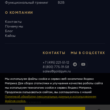
Функциональный тренинг
B2B
О КОМПАНИИ
Контакты
Почему мы
Блог
Кейсы
КОНТАКТЫ
МЫ В СОЦСЕТЯХ
+7 (495) 221-51-12
8 (800) 775-19-58
sales@goldgym.ru
Мы используем файлы cookie и сервис веб-аналитики Яндекс
Метрика Для сбора статистики и улучшения качества работы сайта
мы используем технологию cookie и сервис Яндекс Метрика.
Продолжая пользоваться сайтом, вы соглашаетесь с нашей
ООО «Голденджим» · ОГРН 1097746699940
Политикой обработки персональных данных и использованием
© 2026, GoldGym — оборудование для фитнеса
файлов cookie.
премиального класса
Политика конфиденциальности