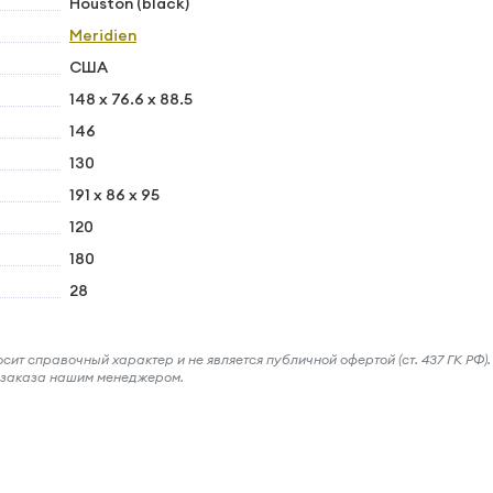
Houston (black)
Meridien
США
148 x 76.6 x 88.5
146
130
191 x 86 x 95
120
180
28
ит справочный характер и не является публичной офертой (ст. 437 ГК РФ).
и заказа нашим менеджером.