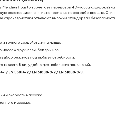
 Méridien Houston сочетает передовой 4D-массаж, широкий н
кую релаксацию и снятие напряжения после рабочего дня. Стил
кие характеристики отвечают высоким стандартам безопасност
 и точного воздействия на мышцы.
массажа рук, плеч, бедер и ног.
ий выбор режимов под любые потребности.
тены всего
5 см
, удобно для небольших помещений.
4-1 / EN 55014-2 / EN 61000-3-2 / EN 61000-3-3
.
ны и скорости массажа.
ионного массажа.