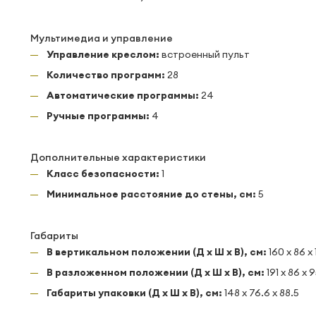
Мультимедиа и управление
Управление креслом:
встроенный пульт
Количество программ:
28
Автоматические программы:
24
Ручные программы:
4
Дополнительные характеристики
Класс безопасности:
1
Минимальное расстояние до стены, см:
5
Габариты
В вертикальном положении (Д x Ш x В), см:
160 x 86 x
В разложенном положении (Д x Ш x В), см:
191 x 86 x 
Габариты упаковки (Д x Ш x В), см:
148 x 76.6 x 88.5