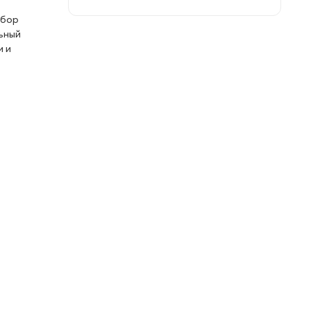
абор
ьный
и и