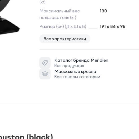
(кг)
Максимальный вес
130
пользователя (кг)
Размер (см) (Д х Ш х В)
191 x 86 x 95
Все характеристики
Каталог бренда
Meridien
Вся продукция
Массажные кресла
Все товары категории
uston (black)