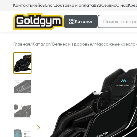
Контакты
Кейсы
Блог
Доставка и оплата
B2B
Сервис
О нас
Кред
Каталог
Главная
/
Каталог
/
Велнес и здоровье
/
Массажные кресла