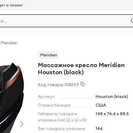
ит и лизинг
/
Meridien
Meridien
Массажное кресло Meridien
Houston (black)
Код товара: 018243
Артикул
Houston (black)
Страна бренда
США
Габариты товара в
148 x 76.6 x 88.5
упаковке (см) (Д х Ш х В)
Вес товара в упаковке
146