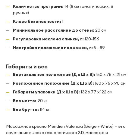
Количество программ:
14 (8 автоматических, 6
ручных)
Класс безопасности:
1
Минимальное расстояние до стены:
20 см
Регулировка наклона спинки, г:
120-156
Настройка положения подножки, г:
5 - 89
Габариты и вес
Вертикальное положение (Д x Ш x В):
150 x 75 x 121 см
Разложенное положение (Д x Ш x В):
180 x 75 x 90 см
Габариты упаковки (Д x Ш x В):
132 x 77 x 122 см
Вес нетто:
90 кг
Вес брутто:
114 кг
Массажное кресло Meridien Valencia (Beige + White) — это
сочетание высокотехнологичного 3D‑массажа и