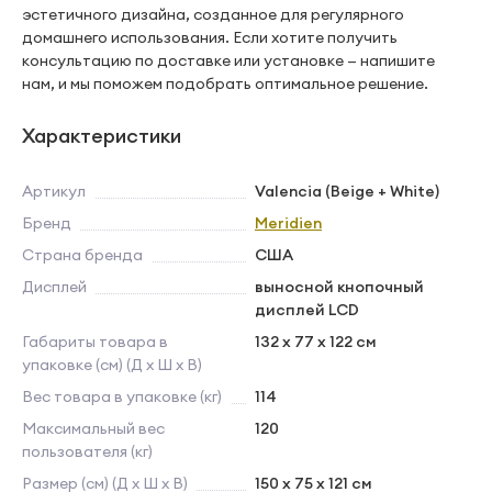
эстетичного дизайна, созданное для регулярного
домашнего использования. Если хотите получить
консультацию по доставке или установке — напишите
нам, и мы поможем подобрать оптимальное решение.
Характеристики
Артикул
Valencia (Beige + White)
Бренд
Meridien
Страна бренда
США
Дисплей
выносной кнопочный
дисплей LCD
Габариты товара в
132 x 77 x 122 см
упаковке (см) (Д х Ш х В)
Вес товара в упаковке (кг)
114
Максимальный вес
120
пользователя (кг)
Размер (см) (Д х Ш х В)
150 x 75 x 121 см