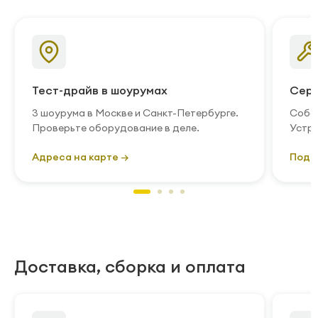
Тест-драйв в шоурумах
Серв
3 шоурума в Москве и Санкт-Петербурге.
Собст
Проверьте оборудование в деле.
Устра
Адреса на карте →
Подр
Доставка, сборка и оплата