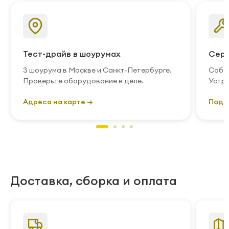
Тест-драйв в шоурумах
Серв
3 шоурума в Москве и Санкт-Петербурге.
Собст
Проверьте оборудование в деле.
Устра
Адреса на карте →
Подр
Доставка, сборка и оплата