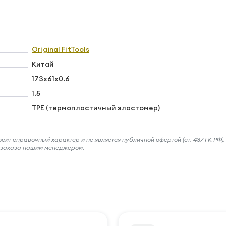
Original FitTools
Китай
173х61х0.6
1.5
TPE (термопластичный эластомер)
ит справочный характер и не является публичной офертой (ст. 437 ГК РФ).
и заказа нашим менеджером.