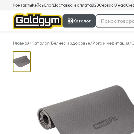
Контакты
Кейсы
Блог
Доставка и оплата
B2B
Сервис
О нас
Кред
Каталог
Главная
/
Каталог
/
Велнес и здоровье
/
Йога и медитация
/
O