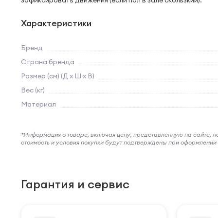
зафиксировать движения (если пол в зале скользкий).
Характеристики
Бренд
Страна бренда
Размер (см) (Д х Ш х В)
Вес (кг)
Материал
*Информация о товаре, включая цену, представленную на сайте, нос
стоимость и условия покупки будут подтверждены при оформлени
Гарантия и сервис