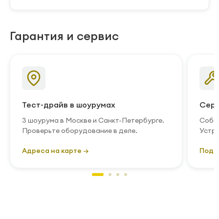
Гарантия и сервис
Тест-драйв в шоурумах
Серв
3 шоурума в Москве и Санкт-Петербурге.
Собст
Проверьте оборудование в деле.
Устра
Адреса на карте →
Подр