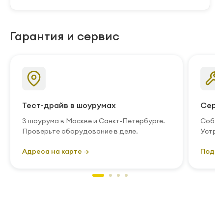
Гарантия и сервис
Тест-драйв в шоурумах
Серв
3 шоурума в Москве и Санкт-Петербурге.
Собст
Проверьте оборудование в деле.
Устра
Адреса на карте →
Подр