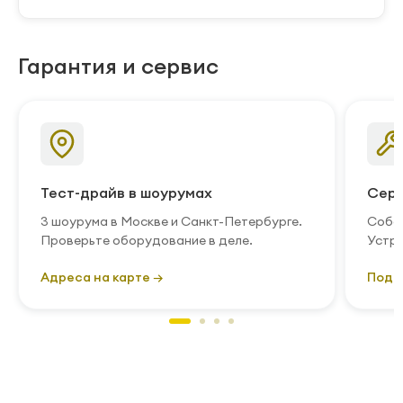
Гарантия и сервис
Тест-драйв в шоурумах
Серв
3 шоурума в Москве и Санкт-Петербурге.
Собст
Проверьте оборудование в деле.
Устра
Адреса на карте →
Подр