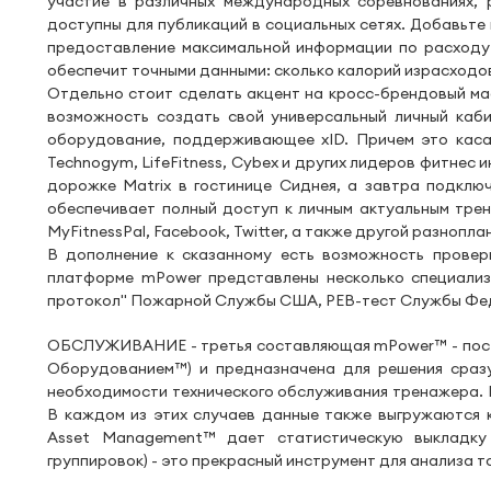
участие в различных международных соревнованиях, 
доступны для публикаций в социальных сетях. Добавьте 
предоставление максимальной информации по расходу 
обеспечит точными данными: сколько калорий израсходов
Отдельно стоит сделать акцент на кросс-брендовый мас
возможность создать свой универсальный личный каби
оборудование, поддерживающее xID. Причем это касае
Technogym, LifeFitness, Cybex и других лидеров фитнес 
дорожке Matrix в гостинице Сиднея, а завтра подклю
обеспечивает полный доступ к личным актуальным трен
MyFitnessPal, Facebook, Twitter, а также другой разнопл
В дополнение к сказанному есть возможность провер
платформе mPower представлены несколько специализ
протокол" Пожарной Службы США, PEB-тест Службы Фед
ОБСЛУЖИВАНИЕ - третья составляющая mPower™ - постр
Оборудованием™) и предназначена для решения сразу
необходимости технического обслуживания тренажера. 
В каждом из этих случаев данные также выгружаются 
Asset Management™ дает статистическую выкладку 
группировок) - это прекрасный инструмент для анализа то