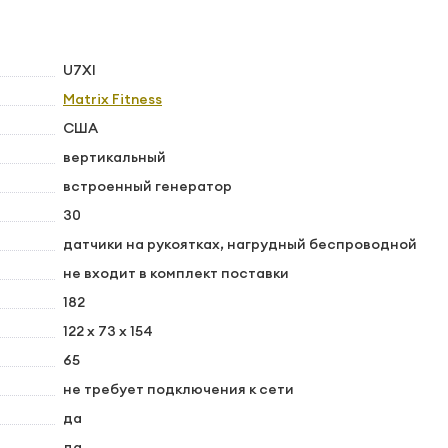
U7XI
Matrix Fitness
США
вертикальный
встроенный генератор
30
датчики на рукоятках, нагрудный беспроводной
не входит в комплект поставки
182
122 x 73 x 154
65
не требует подключения к сети
да
да