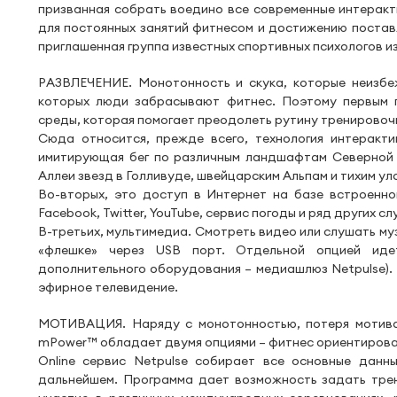
призванная собрать воедино все современные интеракт
для постоянных занятий фитнесом и достижению постав
приглашенная группа известных спортивных психологов и
РАЗВЛЕЧЕНИЕ. Монотонность и скука, которые неизбе
которых люди забрасывают фитнес. Поэтому первым 
среды, которая помогает преодолеть рутину тренировоч
Сюда относится, прежде всего, технология интеракти
имитирующая бег по различным ландшафтам Северной 
Аллеи звезд в Голливуде, швейцарским Альпам и тихим ул
Во-вторых, это доступ в Интернет на базе встроенно
Facebook, Twitter, YouTube, сервис погоды и ряд других с
В-третьих, мультимедиа. Смотреть видео или слушать муз
«флешке» через USB порт. Отдельной опцией идет
дополнительного оборудования – медиашлюз Netpulse).
эфирное телевидение.
МОТИВАЦИЯ. Наряду с монотонностью, потеря мотива
mPower™ обладает двумя опциями – фитнес ориентирован
Online сервис Netpulse собирает все основные данн
дальнейшем. Программа дает возможность задать трен