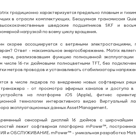
ix традиционно характеризуется предельно плавным и тихим
чших в отрасли комплектующих. Бесшумная трансмиссия Quie
высококачественные шведские подшипников SKF и восьм
номерной нагрузкой по всему циклу вращения.
 скорее ассоциируется с ветряными электростанциями, г
ерам? Ответ - максимальное энергосбережение. Matrix являет
 мире, реализовавшим функцию полноценной эксплуатации 
 числе 16-ти дюймовыми полноцветными TFT, без подключени
ятки метров проводов и устанавливать стабилизаторы напряжен
ся в числе лидеров по внедрению новых софтверных реше
 тренажера - от просмотра эфирных каналов и доступа в 
устройств на платформе iOS (Apple), фитнес ориентир
онной технологии интерактивного видео Виртуальный л
 сбора эксплуатационных данных AssetManagement.
овременный сенсорный дисплей 16 дюймов с широчайшим 
жностей лежит софтверная платформа mPower™, построенна
 и ОБСЛУЖИВАНИЕ. mPower™ - уникальная разработка Matrix