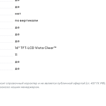
да
нет
по вертикали
да
да
да
16" TFT-LCD Vista Clear™
11
да
да
ит справочный характер и не является публичной офертой (ст. 437 ГК РФ).
и заказа нашим менеджером.