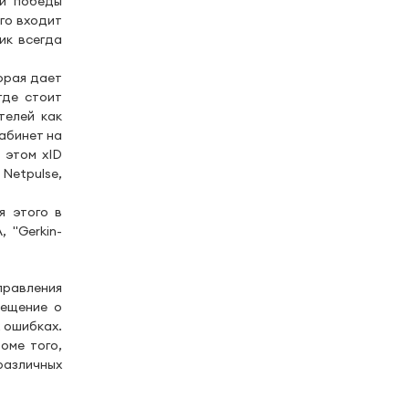
 и победы
го входит
ик всегда
орая дает
где стоит
телей как
кабинет на
 этом xID
Netpulse,
я этого в
 "Gerkin-
правления
вещение о
 ошибках.
оме того,
азличных