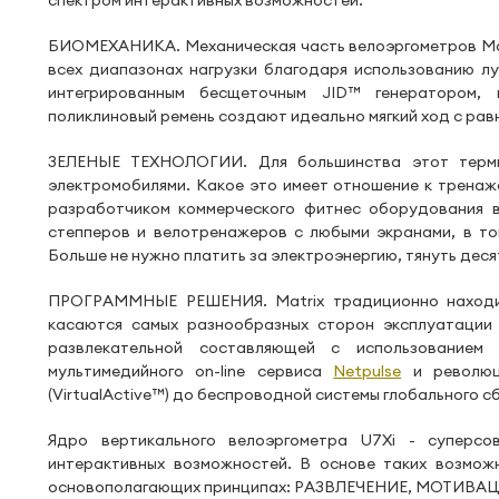
спектром интерактивных возможностей.
БИОМЕХАНИКА. Механическая часть велоэргометров Matr
всех диапазонах нагрузки благодаря использованию лу
интегрированным беcщеточным JID™ генератором, 
поликлиновый ремень создают идеально мягкий ход с рав
ЗЕЛЕНЫЕ ТЕХНОЛОГИИ. Для большинства этот термин
электромобилями. Какое это имеет отношение к тренаж
разработчиком коммерческого фитнес оборудования в
степперов и велотренажеров с любыми экранами, в том
Больше не нужно платить за электроэнергию, тянуть дес
ПРОГРАММНЫЕ РЕШЕНИЯ. Matrix традиционно находит
касаются самых разнообразных сторон эксплуатации
развлекательной составляющей с использованием 
мультимедийного on-line сервиса
Netpulse
и революци
(VirtualActive™) до беспроводной системы глобального
Ядро вертикального велоэргометра U7Xi - суперс
интерактивных возможностей. В основе таких возмо
основополагающих принципах: РАЗВЛЕЧЕНИЕ, МОТИВАЦИЯ