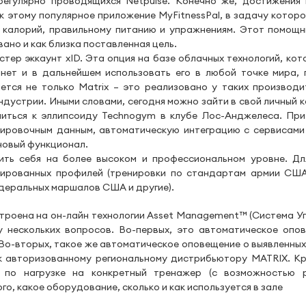
регулярно проводящихся Netpulse. Конечно же, достижения
к этому популярное приложение MyFitnessPal, в задачу которо
калорий, правильному питанию и упражнениям. Этот помощн
ано и как близка поставленная цель.
тер эккаунт xID. Эта опция на базе облачных технологий, кот
нет и в дальнейшем использовать его в любой точке мира, 
тся не только Matrix – это реализовано у таких производи
индустрии. Иными словами, сегодня можно зайти в свой личный 
читься к эллипсоиду Technogym в клубе Лос-Анджелеса. При
ировочным данным, автоматическую интеграцию с сервисами 
ановый функционал.
ить себя на более высоком и профессиональном уровне. Дл
ированных профилей (тренировки по стандартам армии США,
еральных маршалов США и другие).
оена на он-лайн технологии Asset Management™ (Система У
 нескольких вопросов. Во-первых, это автоматическое опо
Во-вторых, такое же автоматическое оповещение о выявленных
к авторизованному региональному дистрибьютору MATRIX. Кр
по нагрузке на конкретный тренажер (с возможностью р
го, какое оборудование, сколько и как используется в зале