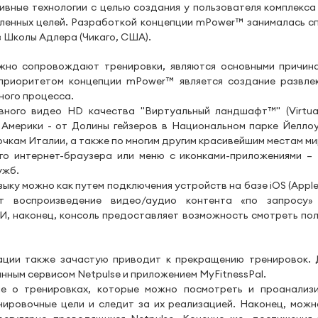
ивные технологии с целью создания у пользователя комплекса
ленных целей. Разработкой концепции mPower™ занималась с
з Школы Адлера (Чикаго, США).
жно сопровождают тренировки, являются основными причина
приоритетом концепции mPower™ является создание развле
ного процесса.
вного видео HD качества "Виртуальный ландшафт™" (Virtual
Америки - от Долины гейзеров в Национальном парке Йелло
очкам Италии, а также по многим другим красивейшим местам м
го интернет-браузера или меню с иконками-приложениями – 
лужб.
ыку можно как путем подключения устройств на базе iOS (Apple)
 воспроизведение видео/аудио контента «по запросу» 
 И, наконец, консоль предоставляет возможность смотреть по
ции также зачастую приводит к прекращению тренировок. 
ным сервисом Netpulse и приложением MyFitnessPal.
ые о тренировках, которые можно посмотреть и проанализ
ировочные цели и следит за их реализацией. Наконец, можн