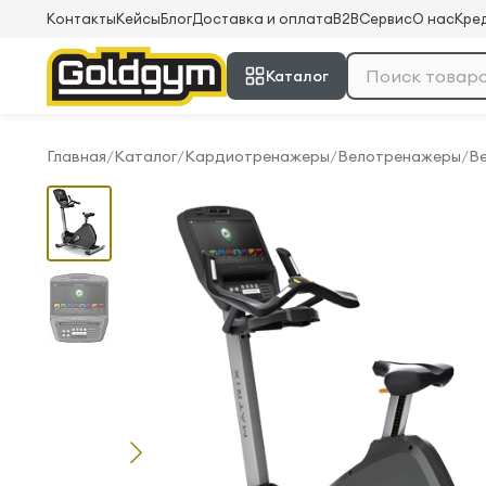
Контакты
Кейсы
Блог
Доставка и оплата
B2B
Сервис
О нас
Кред
Каталог
Главная
/
Каталог
/
Кардиотренажеры
/
Велотренажеры
/
Ве