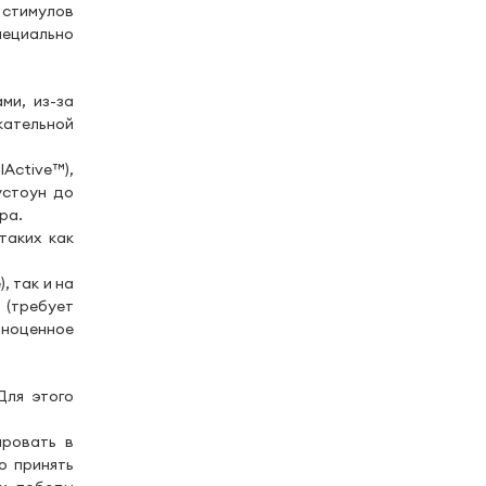
 стимулов
пециально
ми, из-за
кательной
Active™),
устоун до
ира.
таких как
, так и на
(требует
лноценное
Для этого
ировать в
о принять