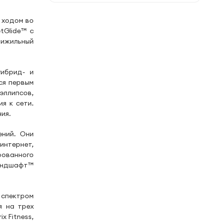
 ходом во
tGlide™ с
ижильный
ибрид- и
ся первым
эллипсов,
я к сети.
ия.
ний. Они
интернет,
ованного
андшафт™
спектром
я на трех
 Fitness,