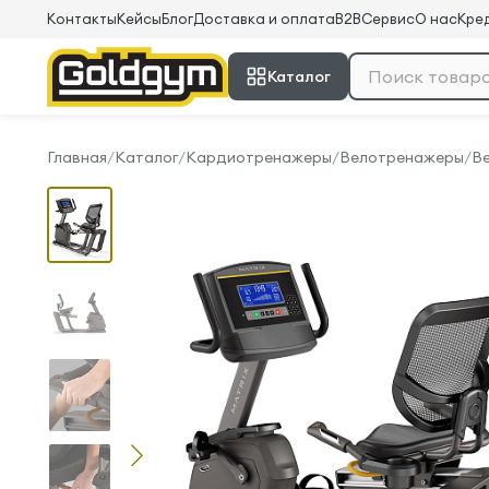
Контакты
Кейсы
Блог
Доставка и оплата
B2B
Сервис
О нас
Кред
Каталог
Главная
/
Каталог
/
Кардиотренажеры
/
Велотренажеры
/
Ве