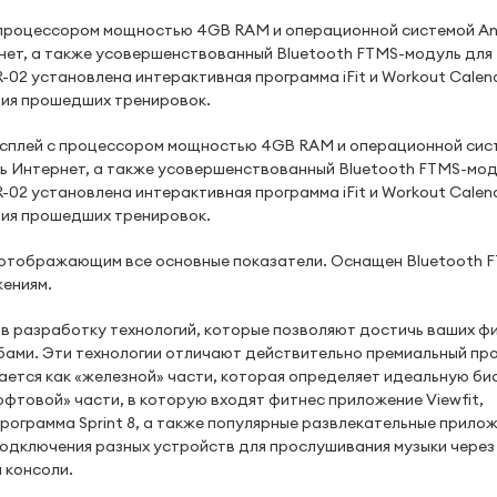
с процессором мощностью 4GB RAM и операционной системой An
ернет, а также усовершенствованный Bluetooth FTMS-модуль для
-02 установлена интерактивная программа iFit и Workout Calen
ния прошедших тренировок.
исплей с процессором мощностью 4GB RAM и операционной сис
еть Интернет, а также усовершенствованный Bluetooth FTMS-мод
-02 установлена интерактивная программа iFit и Workout Calen
ния прошедших тренировок.
, отображающим все основные показатели. Оснащен Bluetooth 
жениям.
а в разработку технологий, которые позволяют достичь ваших ф
бами. Эти технологии отличают действительно премиальный пр
сается как «железной» части, которая определяет идеальную б
офтовой» части, в которую входят фитнес приложение Viewfit,
программа Sprint 8, а также популярные развлекательные прилож
я подключения разных устройств для прослушивания музыки чере
 консоли.