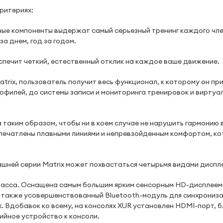
ритериях:
е компоненты выдержат самый серьезный тренинг каждого чл
за днем, год за годом.
ечит четкий, естественный отклик на каждое ваше движение.
x, пользователь получит весь функционал, к которому он пр
рофилей, до системы записи и мониторинга тренировок и виртуа
таким образом, чтобы ни в коем случае не нарушить гармонию 
 впечатлены плавными линиями и непревзойденным комфортом, к
ашней серии Matrix может похвастаться четырьмя видами диспл
ласса. Оснащена самым большим ярким сенсорным HD-дисплеем
 а также усовершенствованный Bluetooth-модуль для синхрониз
. Вдобавок ко всему, на консолях XUR установлен HDMI-порт, 
йное устройство к консоли.