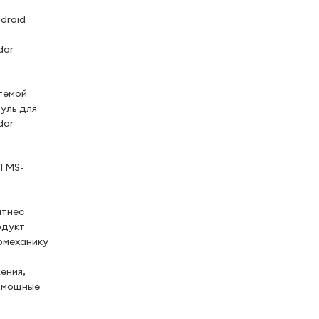
droid
dar
темой
уль для
dar
FTMS-
итнес
одукт
иомеханику
ения,
з мощные