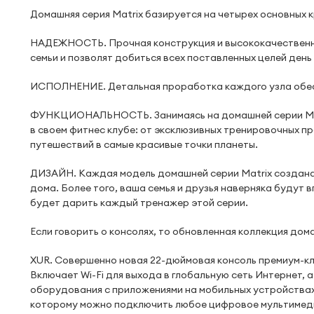
Домашняя серия Matrix базируется на четырех основных к
НАДЕЖНОСТЬ. Прочная конструкция и высококачественны
семьи и позволят добиться всех поставленных целей день 
ИСПОЛНЕНИЕ. Детальная проработка каждого узла обесп
ФУНКЦИОНАЛЬНОСТЬ. Занимаясь на домашней серии Matri
в своем фитнес клубе: от эксклюзивных тренировочных п
путешествий в самые красивые точки планеты.
ДИЗАЙН. Каждая модель домашней серии Matrix создана 
дома. Более того, ваша семья и друзья наверняка будут
будет дарить каждый тренажер этой серии.
Если говорить о консолях, то обновленная коллекция дом
XUR. Совершенно новая 22-дюймовая консоль премиум-к
Включает Wi-Fi для выхода в глобальную сеть Интернет,
оборудования с приложениями на мобильных устройствах
которому можно подключить любое цифровое мультимеди