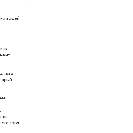
ена вашей
ивык
льных
вашего
оторый
еев.
.
ации
благодаря