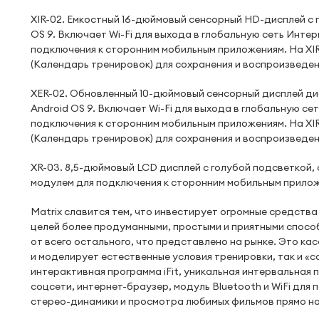
XIR-02. Емкостный 16-дюймовый сенсорный HD-дисплей 
OS 9. Включает Wi-Fi для выхода в глобальную сеть Инт
подключения к сторонним мобильным приложениям. На XIR
(Календарь тренировок) для сохранения и воспроизведе
XER-02. Обновленный 10-дюймовый сенсорный дисплей д
Android OS 9. Включает Wi-Fi для выхода в глобальную с
подключения к сторонним мобильным приложениям. На XIR
(Календарь тренировок) для сохранения и воспроизведе
XR-03. 8,5-дюймовый LCD дисплей с голубой подсветкой
модулем для подключения к сторонним мобильным прило
Matrix славится тем, что инвестирует огромные средств
целей более продуманными, простыми и приятными спосо
от всего остального, что представлено на рынке. Это ка
и моделирует естественные условия тренировки, так и «с
интерактивная программа iFit, уникальная интервальная 
соцсети, интернет-браузер, модуль Bluetooth и WiFi дл
стерео-динамики и просмотра любимых фильмов прямо на