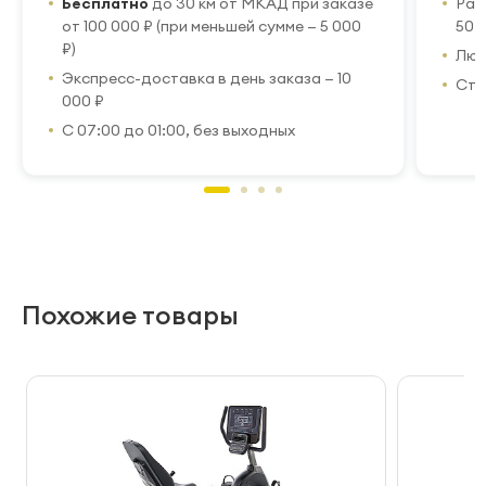
Бесплатно
до 30 км от МКАД при заказе
Рас
от 100 000 ₽ (при меньшей сумме — 5 000
50 
₽)
Люб
Экспресс-доставка в день заказа — 10
Стр
000 ₽
С 07:00 до 01:00, без выходных
Похожие товары