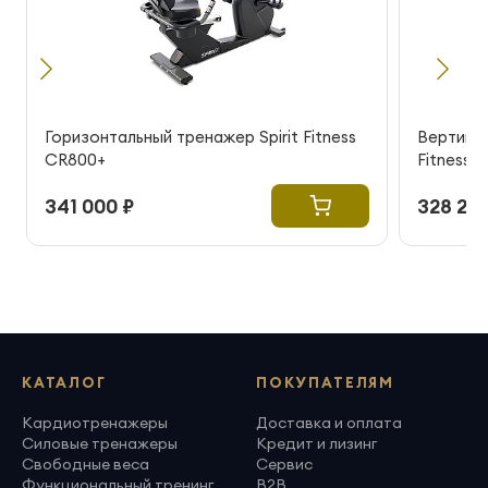
Горизонтальный тренажер Spirit Fitness
Вертикал
CR800+
Fitness 
341 000 ₽
328 200
КАТАЛОГ
ПОКУПАТЕЛЯМ
Кардиотренажеры
Доставка и оплата
Силовые тренажеры
Кредит и лизинг
Свободные веса
Сервис
Функциональный тренинг
B2B