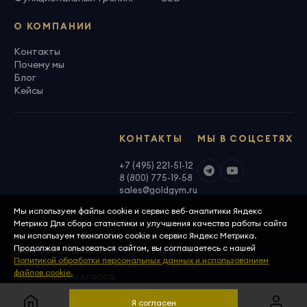
О КОМПАНИИ
Контакты
Почему мы
Блог
Кейсы
КОНТАКТЫ
МЫ В СОЦСЕТЯХ
+7 (495) 221-51-12
8 (800) 775-19-58
sales@goldgym.ru
Мы используем файлы cookie и сервис веб-аналитики Яндекс
Метрика Для сбора статистики и улучшения качества работы сайта
мы используем технологию cookie и сервис Яндекс Метрика.
Продолжая пользоваться сайтом, вы соглашаетесь с нашей
ООО «Голденджим» · ОГРН 1097746699940
Политикой обработки персональных данных и использованием
© 2026, GoldGym — оборудование для фитнеса
файлов cookie.
премиального класса
Политика конфиденциальности
Скачать реквизиты
Я согласен