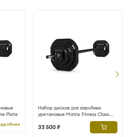
ановые
Набор дисков для аэробики
ane Plate
уретановые Matrix Fitness Class
Urethane Plate Set
одробнее
33 500 ₽