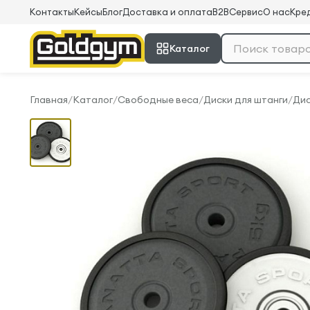
Контакты
Кейсы
Блог
Доставка и оплата
B2B
Сервис
О нас
Кред
Каталог
Главная
/
Каталог
/
Свободные веса
/
Диски для штанги
/
Дис