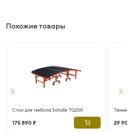
Похожие товары
Стол для текбола Scholle TQ200
Теннисны
175 890 ₽
29 900 