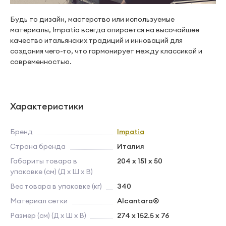
Будь то дизайн, мастерство или используемые
материалы, Impatia всегда опирается на высочайшее
качество итальянских традиций и инноваций для
создания чего-то, что гармонирует между классикой и
современностью.
Характеристики
Бренд
Impatia
Страна бренда
Италия
Габариты товара в
204 x 151 x 50
упаковке (см) (Д х Ш х В)
Вес товара в упаковке (кг)
340
Материал сетки
Alcantara®
Размер (см) (Д х Ш х В)
274 x 152.5 x 76