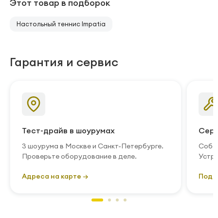
Этот товар в подборок
Настольный теннис Impatia
Гарантия и сервис
Тест-драйв в шоурумах
Серв
3 шоурума в Москве и Санкт-Петербурге.
Собст
Проверьте оборудование в деле.
Устра
Адреса на карте →
Подр