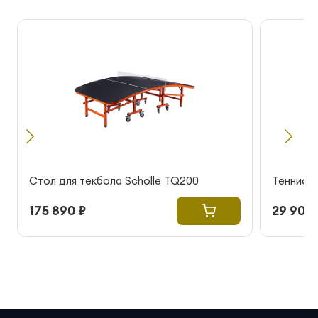
Стол для текбола Scholle TQ200
Теннисны
175 890 ₽
29 900 