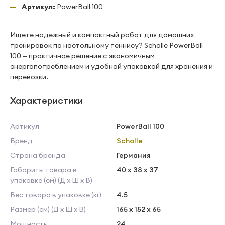
Артикул:
PowerBall 100
Ищете надежный и компактный робот для домашних
тренировок по настольному теннису? Scholle PowerBall
100 — практичное решение с экономичным
энергопотреблением и удобной упаковкой для хранения и
перевозки.
Характеристики
Артикул
PowerBall 100
Бренд
Scholle
Страна бренда
Германия
Габариты товара в
40 x 38 x 37
упаковке (см) (Д х Ш х В)
Вес товара в упаковке (кг)
4.5
Размер (см) (Д х Ш х В)
165 x 152 x 65
Мощность
24