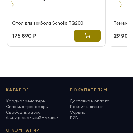
Стол для текбола Scholle TQ200
Теннисны
175 890 ₽
29 900 
КАТАЛОГ
ПОКУПАТЕЛЯМ
Кардиотренажеры
Доставка и оплата
Силовые тренажеры
Кредит и лизинг
Свободные веса
Сервис
Функциональный тренинг
B2B
О КОМПАНИИ