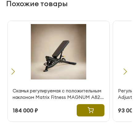
Похожие товары
Скамья регулируемая с положительным
Регулиру
наклоном Matrix Fitness MAGNUM A82
Adjustab
(витринный образец)
184 000 ₽
93 000 