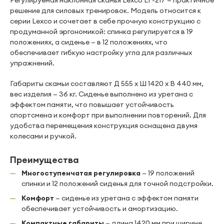
Регулируемая наклонная скамья Lexco LF-217 — практичное
решение для силовых тренировок. Модель относится к
серии Lexco и сочетает в себе прочную конструкцию с
продуманной эргономикой: спинка регулируется в 19
положениях, а сиденье — в 12 положениях, что
обеспечивает гибкую настройку угла для различных
упражнений.
Габариты скамьи составляют Д 555 x Ш 1420 x В 440 мм,
вес изделия — 36 кг. Сиденье выполнено из уретана с
эффектом памяти, что повышает устойчивость
спортсмена и комфорт при выполнении повторений. Для
удобства перемещения конструкция оснащена двумя
колесами и ручкой.
Преимущества
Многоступенчатая регулировка
— 19 положений
спинки и 12 положений сиденья для точной подстройки.
Комфорт
— сиденье из уретана с эффектом памяти
обеспечивает устойчивость и амортизацию.
Компактные габариты
— длина 1420 мм при ширине