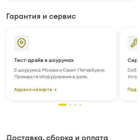
Гарантия и сервис
Тест-драйв в шоурумах
Серв
3 шоурума в Москве и Санкт-Петербурге.
Собст
Проверьте оборудование в деле.
Устра
Адреса на карте →
Подр
Доставка, сборка и оплата